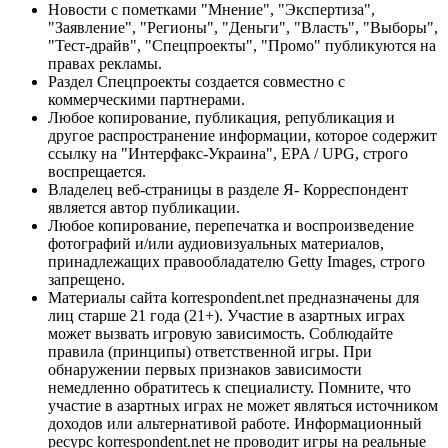
Новости с пометками "Мнение", "Экспертиза",
"Заявление", "Регионы", "Деньги", "Власть", "Выборы",
"Тест-драйв", "Спецпроекты", "Промо" публикуются на
правах рекламы.
Раздел Спецпроекты создается совместно с
коммерческими партнерами.
Любое копирование, публикация, републикация и
другое распространение информации, которое содержит
ссылку на "Интерфакс-Украина", EPA / UPG, строго
воспрещается.
Владелец веб-страницы в разделе Я- Корреспондент
является автор публикации.
Любое копирование, перепечатка и воспроизведение
фотографий и/или аудиовизуальных материалов,
принадлежащих правообладателю Getty Images, строго
запрещено.
Материалы сайта korrespondent.net предназначены для
лиц старше 21 года (21+). Участие в азартных играх
может вызвать игровую зависимость. Соблюдайте
правила (принципы) ответственной игры. При
обнаружении первых признаков зависимости
немедленно обратитесь к специалисту. Помните, что
участие в азартных играх не может являться источником
доходов или альтернативой работе. Информационный
ресурс korrespondent.net не проводит игры на реальные