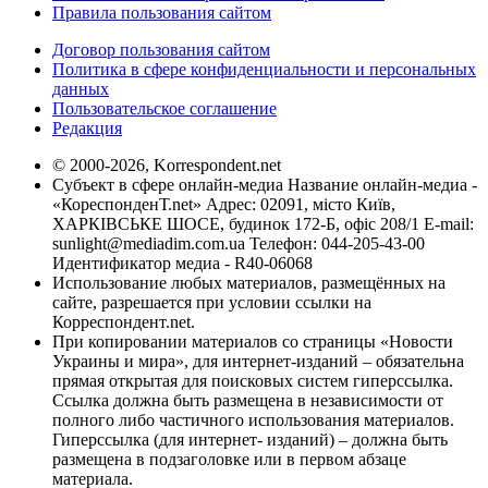
Правила пользования сайтом
Договор пользования сайтом
Политика в сфере конфиденциальности и персональных
данных
Пользовательское соглашение
Редакция
© 2000-2026, Korrespondent.net
Субъект в сфере онлайн-медиа Название онлайн-медиа -
«КореспонденТ.net» Адрес: 02091, місто Київ,
ХАРКІВСЬКЕ ШОСЕ, будинок 172-Б, офіс 208/1 E-mail:
sunlight@mediadim.com.ua
Телефон: 044-205-43-00
Идентификатор медиа - R40-06068
Использование любых материалов, размещённых на
сайте, разрешается при условии ссылки на
Корреспондент.net.
При копировании материалов со страницы «Новости
Украины и мира», для интернет-изданий – обязательна
прямая открытая для поисковых систем гиперссылка.
Ссылка должна быть размещена в независимости от
полного либо частичного использования материалов.
Гиперссылка (для интернет- изданий) – должна быть
размещена в подзаголовке или в первом абзаце
материала.