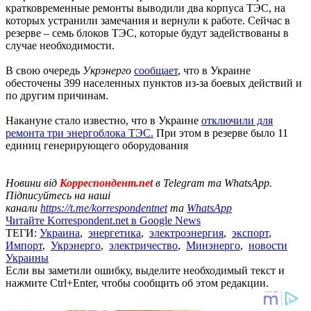
кратковременные ремонты выводили два корпуса ТЭС, на
которых устранили замечания и вернули к работе. Сейчас в
резерве – семь блоков ТЭС, которые будут задействованы в
случае необходимости.
В свою очередь
Укрэнерго
сообщает
, что в Украине
обесточены 399 населенных пунктов из-за боевых действий и
по другим причинам.
Накануне стало известно, что в Украине
отключили для
ремонта три энергоблока ТЭС.
При этом в резерве было 11
единиц генерирующего оборудования
Новини від
Корреспондент.net
в Telegram та WhatsApp.
Підписуйтесь на наші
канали
https://t.me/korrespondentnet
та
WhatsApp
Читайте Korrespondent.net в Google News
ТЕГИ:
Украина
,
энергетика
,
электроэнергия
,
экспорт
,
Импорт
,
Укрэнерго
,
электричество
,
Минэнерго
,
новости
Украины
Если вы заметили ошибку, выделите необходимый текст и
нажмите Ctrl+Enter, чтобы сообщить об этом редакции.