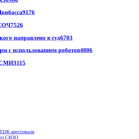
Донбасса
9176
 СОЧ
7526
кого направлено в суд
6703
рм с использованием роботов
4806
- СМИ
3115
 ТЦК арестовали
 из СИЗО