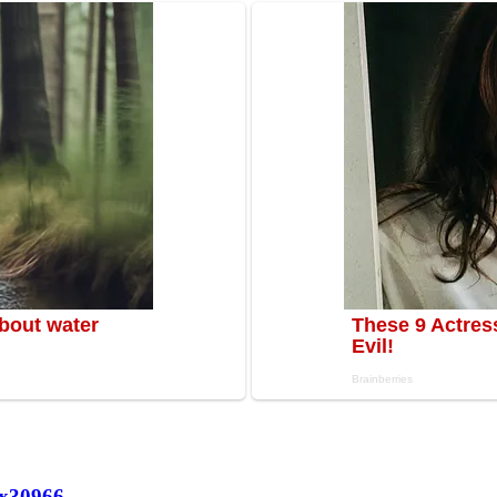
х
30966