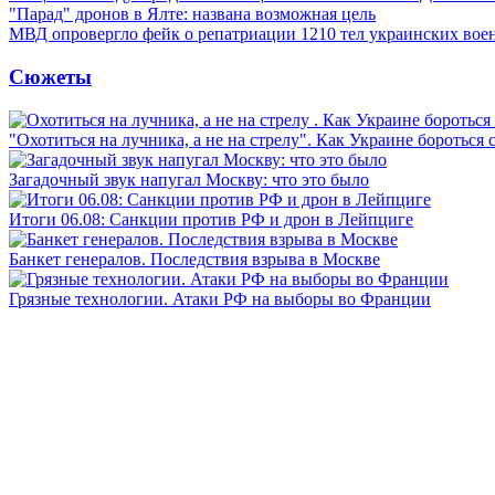
"Парад" дронов в Ялте: названа возможная цель
МВД опровергло фейк о репатриации 1210 тел украинских во
Сюжеты
"Охотиться на лучника, а не на стрелу". Как Украине бороться 
Загадочный звук напугал Москву: что это было
Итоги 06.08: Санкции против РФ и дрон в Лейпциге
Банкет генералов. Последствия взрыва в Москве
Грязные технологии. Атаки РФ на выборы во Франции