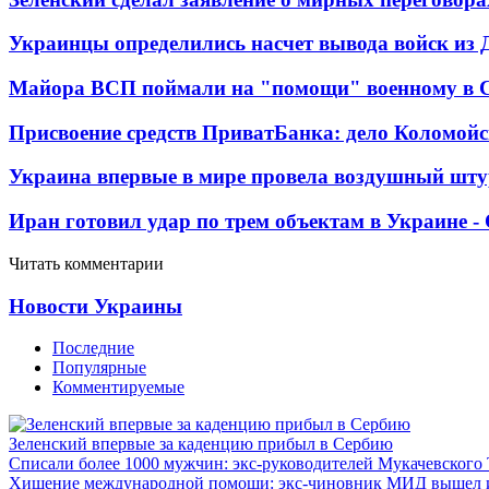
Украинцы определились насчет вывода войск из 
Майора ВСП поймали на "помощи" военному в
Присвоение средств ПриватБанка: дело Коломойс
Украина впервые в мире провела воздушный шту
Иран готовил удар по трем объектам в Украине 
Читать комментарии
Новости Украины
Последние
Популярные
Комментируемые
Зеленский впервые за каденцию прибыл в Сербию
Списали более 1000 мужчин: экс-руководителей Мукачевского
Хищение международной помощи: экс-чиновник МИД вышел