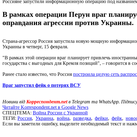
Россияне запустили информационную операцию под название
В рамках операции Перун враг планиру
оправдания агрессии против Украины.
Страна-агрессор Россия запустила новую мощную информаци
Украины в четверг, 15 февраля.
"В рамках этой операции враг планирует привлечь иностранн
государства с выгодных для Кремля позиций", – говорится в с
Ранее стало известно, что Россия
построила целую сеть распро
Враг запустил фейк о потерях ВСУ
Новини від
Корреспондент.net
в Telegram та WhatsApp. Підпис
Читайте Korrespondent.net в Google News
СПЕЦТЕМА:
Война России с Украиной
ТЕГИ:
Россия
,
Украина
,
война
,
разведка
,
фейки
,
фейк
,
ново
Если вы заметили ошибку, выделите необходимый текст и нажми