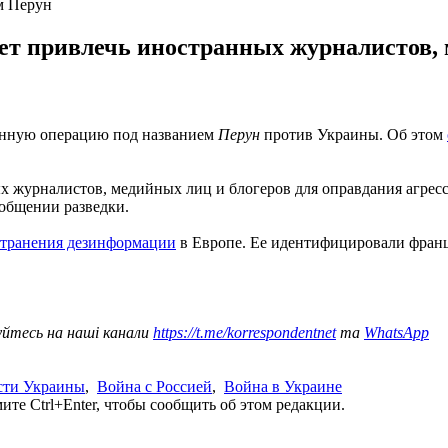
м Перун
ет привлечь иностранных журналистов, 
онную операцию под названием
Перун
против Украины. Об этом
ых журналистов, медийных лиц и блогеров для оправдания агре
ообщении разведки.
странения дезинформации
в Европе. Ее идентифицировали франц
уйтесь на наші канали
https://t.me/korrespondentnet
та
WhatsApp
сти Украины
,
Война с Россией
,
Война в Украине
те Ctrl+Enter, чтобы сообщить об этом редакции.