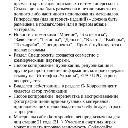
прямая открытая для поисковых систем гиперссылка.
Ссылка должна быть размещена в независимости от
полного либо частичного использования материалов.
Гиперссылка (для интернет- изданий) – должна быть
размещена в подзаголовке или в первом абзаце
материала.
Новости с пометками "Мнение", "Экспертиза",
"Заявление", "Регионы", "Деньги", "Власть", "Выборы",
"Тест-драйв", "Спецпроекты", "Промо" публикуются на
правах рекламы.
Раздел Спецпроекты создается совместно с
коммерческими партнерами.
Любое копирование, публикация, републикация и
другое распространение информации, которое содержит
ссылку на "Интерфакс-Украина", EPA / UPG, строго
воспрещается.
Владелец веб-страницы в разделе Я- Корреспондент
является автор публикации.
Любое копирование, перепечатка и воспроизведение
фотографий и/или аудиовизуальных материалов,
принадлежащих правообладателю Getty Images, строго
запрещено.
Материалы сайта korrespondent.net предназначены для
лиц старше 21 года (21+). Участие в азартных играх
может вызвать игровую зависимость. Соблюдайте