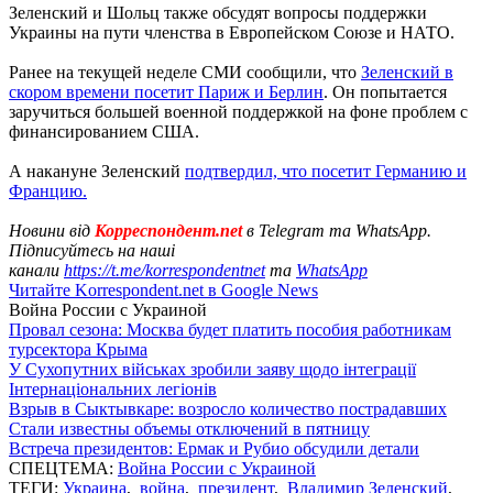
Зеленский и Шольц также обсудят вопросы поддержки
Украины на пути членства в Европейском Союзе и НАТО.
Ранее на текущей неделе СМИ сообщили, что
Зеленский в
скором времени посетит Париж и Берлин
. Он попытается
заручиться большей военной поддержкой на фоне проблем с
финансированием США.
А накануне Зеленский
подтвердил, что посетит Германию и
Францию.
Новини від
Корреспондент.net
в Telegram та WhatsApp.
Підписуйтесь на наші
канали
https://t.me/korrespondentnet
та
WhatsApp
Читайте Korrespondent.net в Google News
Война России с Украиной
Провал сезона: Москва будет платить пособия работникам
турсектора Крыма
У Сухопутних військах зробили заяву щодо інтеграції
Інтернаціональних легіонів
Взрыв в Сыктывкаре: возросло количество пострадавших
Стали известны объемы отключений в пятницу
Встреча президентов: Ермак и Рубио обсудили детали
СПЕЦТЕМА:
Война России с Украиной
ТЕГИ:
Украина
,
война
,
президент
,
Владимир Зеленский
,