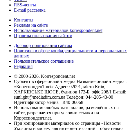
RSS-ленты
E-mail рассылка
Контакты
Реклама на сайте
Использование материалов korrespondent.net
Правила пользования сайтом
Договор пользования сайтом
Политика в сфере конфиденциальности и персональных
данных
Пользовательское соглашение
Редакция
© 2000-2026, Korrespondent.net
Субъект в сфере онлайн-медиа Название онлайн-медиа -
«КореспонденТ.net» Адрес: 02091, місто Київ,
ХАРКІВСЬКЕ ШОСЕ, будинок 172-Б, офіс 208/1 E-mail:
sunlight@mediadim.com.ua
Телефон: 044-205-43-00
Идентификатор медиа - R40-06068
Использование любых материалов, размещённых на
сайте, разрешается при условии ссылки на
Корреспондент.net.
При копировании материалов со страницы «Новости
Украины и мира», для интернет-изданий – обязательна