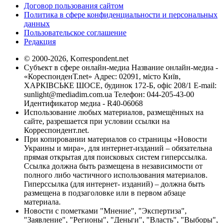
Договор пользования сайтом
Политика в сфере конфиденциальности и персональных
данных
Пользовательское соглашение
Редакция
© 2000-2026, Korrespondent.net
Субъект в сфере онлайн-медиа Название онлайн-медиа -
«КореспонденТ.net» Адрес: 02091, місто Київ,
ХАРКІВСЬКЕ ШОСЕ, будинок 172-Б, офіс 208/1 E-mail:
sunlight@mediadim.com.ua
Телефон: 044-205-43-00
Идентификатор медиа - R40-06068
Использование любых материалов, размещённых на
сайте, разрешается при условии ссылки на
Корреспондент.net.
При копировании материалов со страницы «Новости
Украины и мира», для интернет-изданий – обязательна
прямая открытая для поисковых систем гиперссылка.
Ссылка должна быть размещена в независимости от
полного либо частичного использования материалов.
Гиперссылка (для интернет- изданий) – должна быть
размещена в подзаголовке или в первом абзаце
материала.
Новости с пометками "Мнение", "Экспертиза",
"Заявление", "Регионы", "Деньги", "Власть", "Выборы",