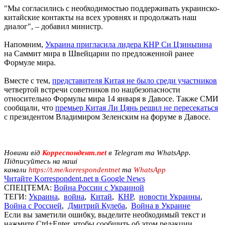
"Мы согласились с необходимостью поддерживать украинско-
китайские контакты на всех уровнях и продолжать наш
диалог", – добавил министр.
Напомним,
Украина пригласила лидера КНР Си Цзиньпина
на Саммит мира в Швейцарии по предложенной ранее
Формуле мира.
Вместе с тем,
представителя Китая не было среди участников
четвертой встречи советников по нацбезопасности
относительно Формулы мира 14 января в Давосе. Также СМИ
сообщали, что
премьер Китая Ли Цянь решил не пересекаться
с президентом Владимиром Зеленским на форуме в Давосе.
Новини від
Корреспондент.net
в Telegram та WhatsApp.
Підписуйтесь на наші
канали
https://t.me/korrespondentnet
та
WhatsApp
Читайте Korrespondent.net в Google News
СПЕЦТЕМА:
Война России с Украиной
ТЕГИ:
Украина
,
война
,
Китай
,
КНР
,
новости Украины
,
Война с Россией
,
Дмитрий Кулеба
,
Война в Украине
Если вы заметили ошибку, выделите необходимый текст и
нажмите Ctrl+Enter, чтобы сообщить об этом редакции.