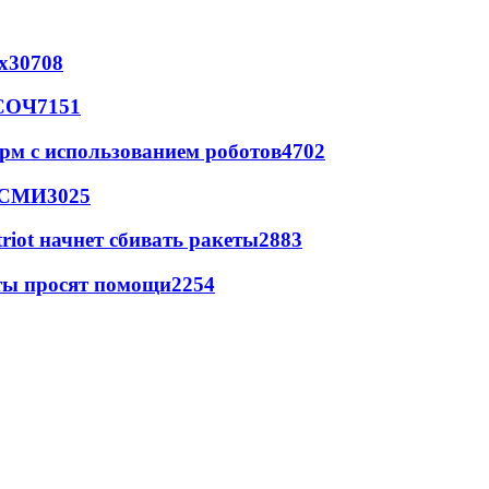
х
30708
 СОЧ
7151
рм с использованием роботов
4702
- СМИ
3025
triot начнет сбивать ракеты
2883
сты просят помощи
2254