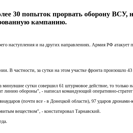
олее 30 попыток прорвать оборону ВСУ,
рованную кампанию.
оего наступления и на других направлениях. Армия РФ атакует 
ии. В частности, за сутки на этом участке фронта произошло 4
а минувшие сутки совершил 61 штурмовое действие, то только 
жат линию обороны", - написал командующий оперативно-страте
виаударов (почти все - в Донецкой области), 97 ударов дронами-
овитым веществом", - констатировал Тарнавский.
еда.