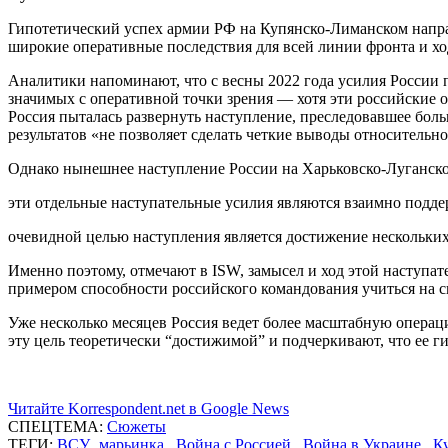
Гипотетический успех армии РФ на Купянско-Лиманском направ
широкие оперативные последствия для всей линии фронта и х
Аналитики напоминают, что с весны 2022 года усилия России 
значимых с оперативной точки зрения — хотя эти российские о
Россия пыталась развернуть наступление, преследовавшее боль
результатов «не позволяет сделать четкие выводы относитель
Однако нынешнее наступление России на Харьковско-Луганском 
эти отдельные наступательные усилия являются взаимно подд
очевидной целью наступления является достижение нескольких 
Именно поэтому, отмечают в ISW, замысел и ход этой наступат
примером способности российского командования учиться на 
Уже несколько месяцев Россия ведет более масштабную операци
эту цель теоретически “достижимой” и подчеркивают, что ее 
Читайте Korrespondent.net в Google News
СПЕЦТЕМА:
Сюжеты
ТЕГИ:
ВСУ
,
марьинка
,
Война с Россией
,
Война в Украине
,
К