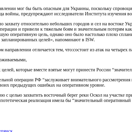
лении мог бы быть опасным для Украины, поскольку спровоциро
ода войны, предупреждают исследователи Института изучения в
по захвату относительно небольших городов и сел на востоке У
перации и привели к тяжелым боям и значительным потерям как 
шую оперативную цель, однако оно было настолько плохо сплани
но запланированных целей», напоминают в ISW.
направлении отличается тем, что:состоит из атак на четырех п
ерживаемыми,
целей, которые вместе взятые могут принести России “значител
ельной операции РФ “заслуживает внимательного рассмотрения не
своих предыдущих ошибках на оперативном уровне.
ю с целью захватить восточный берег реки Оскол на участке пр
гипотетическая реализация имела бы “значительный оперативный
упянск