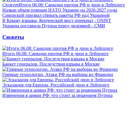
Сюжет
Итоги 06.08: Санкции против РФ и дрон в Лейпциге
Назван объем помощи НАТО Украине на 2026-2027 годы
Сикорский призвал сбивать ракеты РФ над Украиной
В Крыму взрывы, Керченский мост перекрыт - OSINT
Украина поставила Путина перед дилеммой - СМИ
Сюжеты
Итоги 06.08: Санкции против РФ и дрон в Лейпциге
Банкет генералов. Последствия взрыва в Москве
Грязные технологии. Атаки РФ на выборы во Франции
Эскалация для Европы. Российский дрон в Лейпциге
Изменения в армии РФ: что стоит за решением Путина