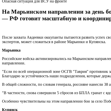
Опасная ситуация для ВСУ на фронте
На Марьинском направлении за день б
— РФ готовит масштабную и координи
После захвата Авдеевки оккупанты пытаются развить успех св
экспертов, может сложиться в районе Марьинки и Купянска.
Марьинка
Российские войска активизировались на Марьинском направлен
направлении.
"Если по всей операционной зоне ОСГВ "Таврия" противник з
Благодарю за устойчивость наши подразделения, которые дер
В общей сложности, по словам генерала, россияне нанесли 38 а
"В частности, снова совершили 5 сбросов из БПЛА гранат с яд
Особенно чувствительны на этом направлении бои за село Поб
Купянск