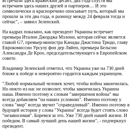
встречали здесь вражеский десант, два года спустя мы
встречаем здесь наших друзей и партнеров… И это
символически и красноречиво описывает путь, который мы
прошли за эти два года, и разницу между 24 февраля тогда и
сейчас", – заявил Зеленский.
На кадрах показано, как президент Украины встречает
премьера Италии Джорджа Мэлони, которая сейчас является
главой G7, премьер-министра Канады Джастина Трюдо, главу
Еврокомиссии Урсулу фон дер Ляйен, премьера Бельгии
Александра Де Кроо, председательствующего в Европейском
совете.
Владимир Зеленский отметил, что Украина уже на 730 дней
ближе к победе и невероятно гордится каждым украинцем.
"Любой нормальный человек хочет, чтобы война закончилась.
Но никто из нас не позволит, чтобы закончилась Украина
наша. Именно поэтому к словам "завершения войны" мы
всегда добавляем "на наших условиях". Именно поэтому у
слова "мир" всегда звучит "справедливый". Именно поэтому в
будущей истории у слова "Украина" всегда будет стоять слово
"независимая". Боремся за это. Уже 730 дней нашей жизни. И
победим. В самый лучший день нашей жизни", - подчеркнул
президент.