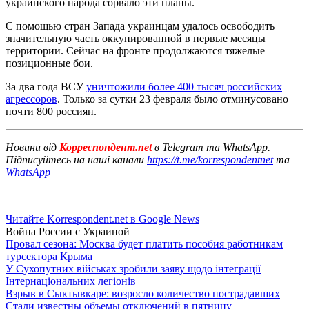
украинского народа сорвало эти планы.
С помощью стран Запада украинцам удалось освободить
значительную часть оккупированной в первые месяцы
территории. Сейчас на фронте продолжаются тяжелые
позиционные бои.
За два года ВСУ
уничтожили более 400 тысяч российских
агрессоров
. Только за сутки 23 февраля было отминусовано
почти 800 россиян.
Новини від
Корреспондент.net
в Telegram та WhatsApp.
Підписуйтесь на наші канали
https://t.me/korrespondentnet
та
WhatsApp
Читайте Korrespondent.net в Google News
Война России с Украиной
Провал сезона: Москва будет платить пособия работникам
турсектора Крыма
У Сухопутних військах зробили заяву щодо інтеграції
Інтернаціональних легіонів
Взрыв в Сыктывкаре: возросло количество пострадавших
Стали известны объемы отключений в пятницу