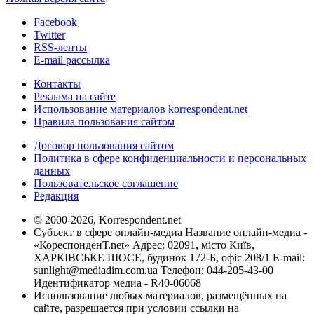
Facebook
Twitter
RSS-ленты
E-mail рассылка
Контакты
Реклама на сайте
Использование материалов korrespondent.net
Правила пользования сайтом
Договор пользования сайтом
Политика в сфере конфиденциальности и персональных
данных
Пользовательское соглашение
Редакция
© 2000-2026, Korrespondent.net
Субъект в сфере онлайн-медиа Название онлайн-медиа -
«КореспонденТ.net» Адрес: 02091, місто Київ,
ХАРКІВСЬКЕ ШОСЕ, будинок 172-Б, офіс 208/1 E-mail:
sunlight@mediadim.com.ua
Телефон: 044-205-43-00
Идентификатор медиа - R40-06068
Использование любых материалов, размещённых на
сайте, разрешается при условии ссылки на