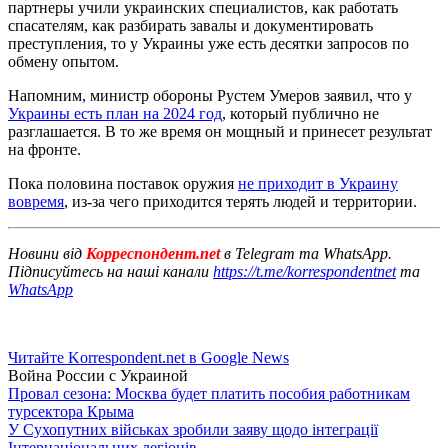
партнеры учили украинских специалистов, как работать
спасателям, как разбирать завалы и документировать
преступления, то у Украины уже есть десятки запросов по
обмену опытом.
Напомним, министр обороны Рустем Умеров заявил, что у
Украины есть план на 2024 год
, который публично не
разглашается. В то же время он мощный и принесет результат
на фронте.
Пока половина поставок оружия
не приходит в Украину
вовремя
, из-за чего приходится терять людей и территории.
Новини від
Корреспондент.net
в Telegram та WhatsApp.
Підписуйтесь на наші канали
https://t.me/korrespondentnet
та
WhatsApp
Читайте Korrespondent.net в Google News
Война России с Украиной
Провал сезона: Москва будет платить пособия работникам
турсектора Крыма
У Сухопутних військах зробили заяву щодо інтеграції
Інтернаціональних легіонів