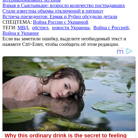
Взрыв в Сыктывкаре: возросло количество пострадавших
Стали известны объемы отключений в пятницу
Встреча президентов: Ермак и Рубио обсудили детали
СПЕЦТЕМА:
Война России с Украиной
ТЕГИ:
МВД
,
обстрел
,
новости Украины
,
Война с Россией
,
Война в Украине
Если вы заметили ошибку, выделите необходимый текст и
нажмите Ctrl+Enter, чтобы сообщить об этом редакции.