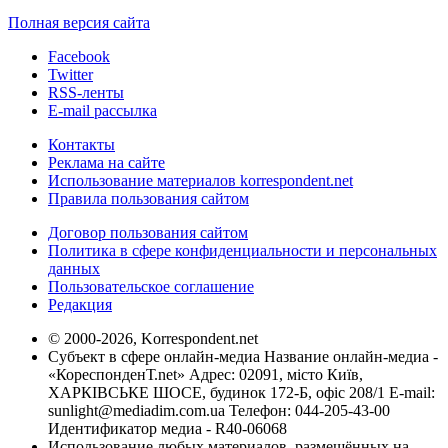
Полная версия сайта
Facebook
Twitter
RSS-ленты
E-mail рассылка
Контакты
Реклама на сайте
Использование материалов korrespondent.net
Правила пользования сайтом
Договор пользования сайтом
Политика в сфере конфиденциальности и персональных
данных
Пользовательское соглашение
Редакция
© 2000-2026, Korrespondent.net
Субъект в сфере онлайн-медиа Название онлайн-медиа -
«КореспонденТ.net» Адрес: 02091, місто Київ,
ХАРКІВСЬКЕ ШОСЕ, будинок 172-Б, офіс 208/1 E-mail:
sunlight@mediadim.com.ua
Телефон: 044-205-43-00
Идентификатор медиа - R40-06068
Использование любых материалов, размещённых на