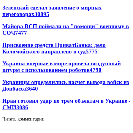
Зеленский сделал заявление о мирных
переговорах
30895
Майора ВСП поймали на "помощи" военному в
СОЧ
7477
Присвоение средств ПриватБанка: дело
Коломойского направлено в суд
5775
Украина впервые в мире провела воздушный
штурм с использованием роботов
4790
Украинцы определились насчет вывода войск из
Донбасса
3640
Иран готовил удар по трем объектам в Украине -
СМИ
3086
Читать комментарии