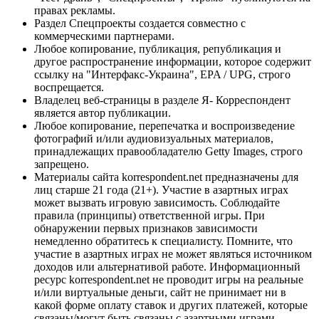
правах рекламы.
Раздел Спецпроекты создается совместно с
коммерческими партнерами.
Любое копирование, публикация, републикация и
другое распространение информации, которое содержит
ссылку на "Интерфакс-Украина", EPA / UPG, строго
воспрещается.
Владелец веб-страницы в разделе Я- Корреспондент
является автор публикации.
Любое копирование, перепечатка и воспроизведение
фотографий и/или аудиовизуальных материалов,
принадлежащих правообладателю Getty Images, строго
запрещено.
Материалы сайта korrespondent.net предназначены для
лиц старше 21 года (21+). Участие в азартных играх
может вызвать игровую зависимость. Соблюдайте
правила (принципы) ответственной игры. При
обнаружении первых признаков зависимости
немедленно обратитесь к специалисту. Помните, что
участие в азартных играх не может являться источником
доходов или альтернативой работе. Информационный
ресурс korrespondent.net не проводит игры на реальные
и/или виртуальные деньги, сайт не принимает ни в
какой форме оплату ставок и других платежей, которые
связаны/могут быть связаны с азартными играми,