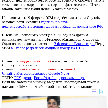
экспорт нефтепродуктов. А 55% их военного бюджета - это и
есть валютная выручка от экспорта нефтепродуктов. И это
вполне законные наши цели", - заявил Малюк.
Напомним, что 9 февраля 2024 года беспилотники Службы
безопасности Украины
ударили по двум
нефтеперерабатывающим заводам в Краснодарском крае РФ.
В течение нескольких месяцев в РФ один за другим
вспыхивают пожары на нефтеперерабатывающих заводах.
Один из последних произошел
3 февраля в Волгограде.
Перед
этим
в Туапсе разразился мощный пожар на НПЗ.
Новини від
Корреспондент.net
в Telegram та WhatsApp.
Підписуйтесь на наші
канали
https://t.me/korrespondentnet
та
WhatsApp
Читайте Korrespondent.net в Google News
ТЕГИ:
СБУ
,
дрон
,
Росія-Україна
,
дрон-камикадзе
Если вы заметили ошибку, выделите необходимый текст и
нажмите Ctrl+Enter, чтобы сообщить об этом редакции.