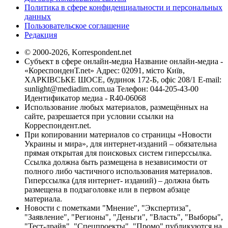
Политика в сфере конфиденциальности и персональных
данных
Пользовательское соглашение
Редакция
© 2000-2026, Korrespondent.net
Субъект в сфере онлайн-медиа Название онлайн-медиа -
«КореспонденТ.net» Адрес: 02091, місто Київ,
ХАРКІВСЬКЕ ШОСЕ, будинок 172-Б, офіс 208/1 E-mail:
sunlight@mediadim.com.ua
Телефон: 044-205-43-00
Идентификатор медиа - R40-06068
Использование любых материалов, размещённых на
сайте, разрешается при условии ссылки на
Корреспондент.net.
При копировании материалов со страницы «Новости
Украины и мира», для интернет-изданий – обязательна
прямая открытая для поисковых систем гиперссылка.
Ссылка должна быть размещена в независимости от
полного либо частичного использования материалов.
Гиперссылка (для интернет- изданий) – должна быть
размещена в подзаголовке или в первом абзаце
материала.
Новости с пометками "Мнение", "Экспертиза",
"Заявление", "Регионы", "Деньги", "Власть", "Выборы",
"Тест-драйв", "Спецпроекты", "Промо" публикуются на