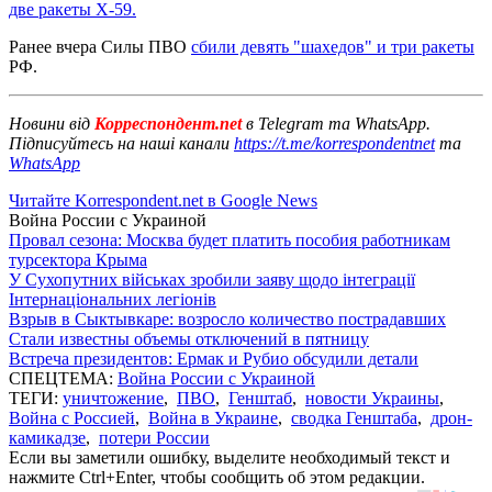
две ракеты Х-59.
Ранее вчера Силы ПВО
сбили девять "шахедов" и три ракеты
РФ.
Новини від
Корреспондент.net
в Telegram та WhatsApp.
Підписуйтесь на наші канали
https://t.me/korrespondentnet
та
WhatsApp
Читайте Korrespondent.net в Google News
Война России с Украиной
Провал сезона: Москва будет платить пособия работникам
турсектора Крыма
У Сухопутних військах зробили заяву щодо інтеграції
Інтернаціональних легіонів
Взрыв в Сыктывкаре: возросло количество пострадавших
Стали известны объемы отключений в пятницу
Встреча президентов: Ермак и Рубио обсудили детали
СПЕЦТЕМА:
Война России с Украиной
ТЕГИ:
уничтожение
,
ПВО
,
Генштаб
,
новости Украины
,
Война с Россией
,
Война в Украине
,
сводка Генштаба
,
дрон-
камикадзе
,
потери России
Если вы заметили ошибку, выделите необходимый текст и
нажмите Ctrl+Enter, чтобы сообщить об этом редакции.