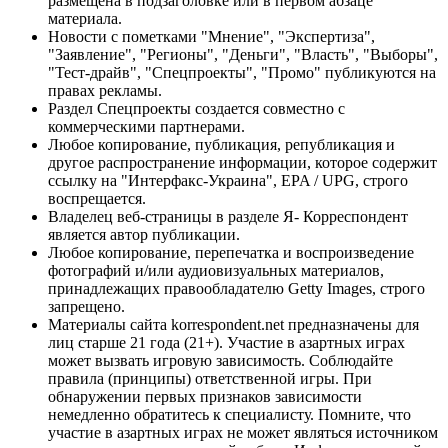
размещена в подзаголовке или в первом абзаце
материала.
Новости с пометками "Мнение", "Экспертиза",
"Заявление", "Регионы", "Деньги", "Власть", "Выборы",
"Тест-драйв", "Спецпроекты", "Промо" публикуются на
правах рекламы.
Раздел Спецпроекты создается совместно с
коммерческими партнерами.
Любое копирование, публикация, републикация и
другое распространение информации, которое содержит
ссылку на "Интерфакс-Украина", EPA / UPG, строго
воспрещается.
Владелец веб-страницы в разделе Я- Корреспондент
является автор публикации.
Любое копирование, перепечатка и воспроизведение
фотографий и/или аудиовизуальных материалов,
принадлежащих правообладателю Getty Images, строго
запрещено.
Материалы сайта korrespondent.net предназначены для
лиц старше 21 года (21+). Участие в азартных играх
может вызвать игровую зависимость. Соблюдайте
правила (принципы) ответственной игры. При
обнаружении первых признаков зависимости
немедленно обратитесь к специалисту. Помните, что
участие в азартных играх не может являться источником