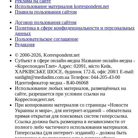
Реклама на сайте
Использование материалов korrespondent.net
Правила пользования сайтом
Договор пользования сайтом
Политика в сфере конфиденциальности и персональных
данных
Пользовательское соглашение
Редакция
© 2000-2026, Korrespondent.net
Субъект в сфере онлайн-медиа Название онлайн-медиа -
«КореспонденТ.net» Адрес: 02091, місто Київ,
ХАРКІВСЬКЕ ШОСЕ, будинок 172-Б, офіс 208/1 E-mail:
sunlight@mediadim.com.ua
Телефон: 044-205-43-00
Идентификатор медиа - R40-06068
Использование любых материалов, размещённых на
сайте, разрешается при условии ссылки на
Корреспондент.net.
При копировании материалов со страницы «Новости
Украины и мира», для интернет-изданий – обязательна
прямая открытая для поисковых систем гиперссылка.
Ссылка должна быть размещена в независимости от
полного либо частичного использования материалов.
Гиперссылка (для интернет- изданий) – должна быть