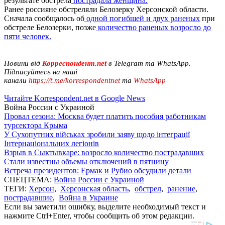
результате обстрела
пострадала женщина.
Ранее россияне обстреляли Белозерку Херсонской области.
Сначала сообщалось об
одной погибшей и двух раненых
при
обстреле Белозерки, позже
количество раненых возросло до
пяти человек.
Новини від
Корреспондент.net
в Telegram та WhatsApp.
Підписуйтесь на наші
канали
https://t.me/korrespondentnet
та
WhatsApp
Читайте Korrespondent.net в Google News
Война России с Украиной
Провал сезона: Москва будет платить пособия работникам
турсектора Крыма
У Сухопутних військах зробили заяву щодо інтеграції
Інтернаціональних легіонів
Взрыв в Сыктывкаре: возросло количество пострадавших
Стали известны объемы отключений в пятницу
Встреча президентов: Ермак и Рубио обсудили детали
СПЕЦТЕМА:
Война России с Украиной
ТЕГИ:
Херсон
,
Херсонская область
,
обстрел
,
ранение
,
пострадавшие
,
Война в Украине
Если вы заметили ошибку, выделите необходимый текст и
нажмите Ctrl+Enter, чтобы сообщить об этом редакции.