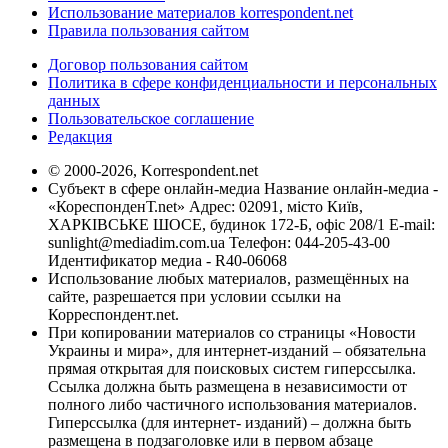
Использование материалов korrespondent.net
Правила пользования сайтом
Договор пользования сайтом
Политика в сфере конфиденциальности и персональных
данных
Пользовательское соглашение
Редакция
© 2000-2026, Korrespondent.net
Субъект в сфере онлайн-медиа Название онлайн-медиа -
«КореспонденТ.net» Адрес: 02091, місто Київ,
ХАРКІВСЬКЕ ШОСЕ, будинок 172-Б, офіс 208/1 E-mail:
sunlight@mediadim.com.ua
Телефон: 044-205-43-00
Идентификатор медиа - R40-06068
Использование любых материалов, размещённых на
сайте, разрешается при условии ссылки на
Корреспондент.net.
При копировании материалов со страницы «Новости
Украины и мира», для интернет-изданий – обязательна
прямая открытая для поисковых систем гиперссылка.
Ссылка должна быть размещена в независимости от
полного либо частичного использования материалов.
Гиперссылка (для интернет- изданий) – должна быть
размещена в подзаголовке или в первом абзаце