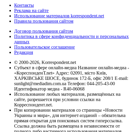
Контакты
Реклама на сайте
Использование материалов korrespondent.net
Правила пользования сайтом
Договор пользования сайтом
Политика в сфере конфиденциальности и персональных
данных
Пользовательское соглашение
Редакция
© 2000-2026, Korrespondent.net
Субъект в сфере онлайн-медиа Название онлайн-медиа -
«КореспонденТ.net» Адрес: 02091, місто Київ,
ХАРКІВСЬКЕ ШОСЕ, будинок 172-Б, офіс 208/1 E-mail:
sunlight@mediadim.com.ua
Телефон: 044-205-43-00
Идентификатор медиа - R40-06068
Использование любых материалов, размещённых на
сайте, разрешается при условии ссылки на
Корреспондент.net.
При копировании материалов со страницы «Новости
Украины и мира», для интернет-изданий – обязательна
прямая открытая для поисковых систем гиперссылка.
Ссылка должна быть размещена в независимости от
полного либо частичного использования материалов.