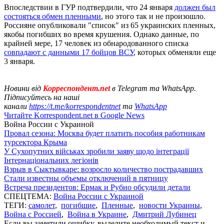
Впоследствии в ГУР подтвердили, что 24 января
должен был
состояться обмен пленными
, но этого так и не произошло.
Россияне опубликовали "список" из 65 украинских пленных,
якобы погибших во время крушения. Однако данные, по
крайней мере, 17 человек из обнародованного списка
совпадают с данными 17 бойцов ВСУ
, которых обменяли еще
3 января.
Новини від
Корреспондент.net
в Telegram та WhatsApp.
Підписуйтесь на наші
канали
https://t.me/korrespondentnet
та
WhatsApp
Читайте Korrespondent.net в Google News
Война России с Украиной
Провал сезона: Москва будет платить пособия работникам
турсектора Крыма
У Сухопутних військах зробили заяву щодо інтеграції
Інтернаціональних легіонів
Взрыв в Сыктывкаре: возросло количество пострадавших
Стали известны объемы отключений в пятницу
Встреча президентов: Ермак и Рубио обсудили детали
СПЕЦТЕМА:
Война России с Украиной
ТЕГИ:
самолет
,
погибшие
,
Пленные
,
новости Украины
,
Война с Россией
,
Война в Украине
,
Дмитрий Лубинец
Если вы заметили ошибку, выделите необходимый текст и