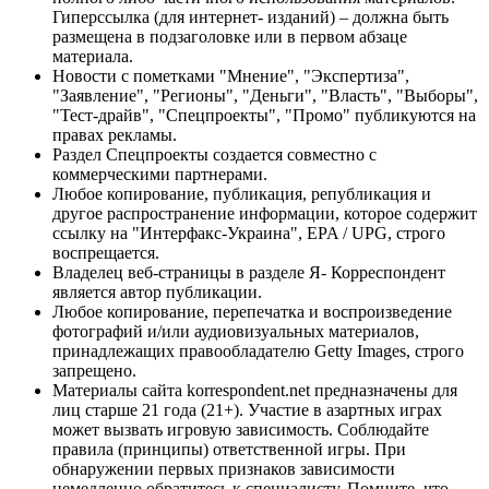
Гиперссылка (для интернет- изданий) – должна быть
размещена в подзаголовке или в первом абзаце
материала.
Новости с пометками "Мнение", "Экспертиза",
"Заявление", "Регионы", "Деньги", "Власть", "Выборы",
"Тест-драйв", "Спецпроекты", "Промо" публикуются на
правах рекламы.
Раздел Спецпроекты создается совместно с
коммерческими партнерами.
Любое копирование, публикация, републикация и
другое распространение информации, которое содержит
ссылку на "Интерфакс-Украина", EPA / UPG, строго
воспрещается.
Владелец веб-страницы в разделе Я- Корреспондент
является автор публикации.
Любое копирование, перепечатка и воспроизведение
фотографий и/или аудиовизуальных материалов,
принадлежащих правообладателю Getty Images, строго
запрещено.
Материалы сайта korrespondent.net предназначены для
лиц старше 21 года (21+). Участие в азартных играх
может вызвать игровую зависимость. Соблюдайте
правила (принципы) ответственной игры. При
обнаружении первых признаков зависимости
немедленно обратитесь к специалисту. Помните, что