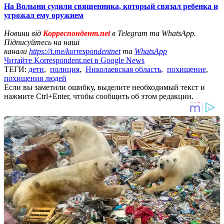
На Волыни судили священника, который связал ребенка и
угрожал ему оружием
Новини від
Корреспондент.net
в Telegram та WhatsApp.
Підписуйтесь на наші
канали
https://t.me/korrespondentnet
та
WhatsApp
Читайте Korrespondent.net в Google News
ТЕГИ:
дети
,
полиция
,
Николаевская область
,
похищение
,
похищения людей
Если вы заметили ошибку, выделите необходимый текст и
нажмите Ctrl+Enter, чтобы сообщить об этом редакции.