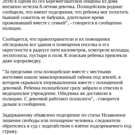
20:00 в одном из сел Березнеговатской общины из дома
внезапно исчезла 8-летняя девочка. Полицейским родные
сообщили, что имеют подозрения, что ребенка мог похитить
бывший сожитель ее бабушки, длительное время
проживавший вместе с семьей", - говорится в сообщении
полиции.
Сообщается, что правоохранители и их помощники
обследовали все здания и помещения поселка и его
окрестности в радиусе пяти километров, осмотрели колодцы,
лесополосы, пустыри и поля. К поискам ребенка привлекли
даже аэроразведку.
"За пределами села полицейские вместе с местными
жителями нашли замаскированный тайник под землей, в
котором скрывался злоумышленник вместе с похищенной
девочкой. Ребенка полицейские сразу забрали и отвезли в
медицинское учреждение. Обидчика же доставили в
полицию. С девочкой работают психологи", - говорится
дальше в сообщении.
Задержанному объявлено подозрение по статье Незаконное
лишение свободы или похищение человека, следователи
обратились в суд с ходатайством о взятии подозреваемого под
стражу.