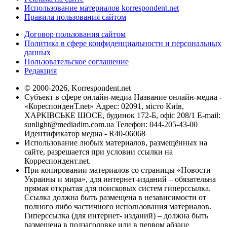
Использование материалов korrespondent.net
Правила пользования сайтом
Договор пользования сайтом
Политика в сфере конфиденциальности и персональных
данных
Пользовательское соглашение
Редакция
© 2000-2026, Korrespondent.net
Субъект в сфере онлайн-медиа Название онлайн-медиа -
«КореспонденТ.net» Адрес: 02091, місто Київ,
ХАРКІВСЬКЕ ШОСЕ, будинок 172-Б, офіс 208/1 E-mail:
sunlight@mediadim.com.ua
Телефон: 044-205-43-00
Идентификатор медиа - R40-06068
Использование любых материалов, размещённых на
сайте, разрешается при условии ссылки на
Корреспондент.net.
При копировании материалов со страницы «Новости
Украины и мира», для интернет-изданий – обязательна
прямая открытая для поисковых систем гиперссылка.
Ссылка должна быть размещена в независимости от
полного либо частичного использования материалов.
Гиперссылка (для интернет- изданий) – должна быть
размещена в подзаголовке или в первом абзаце