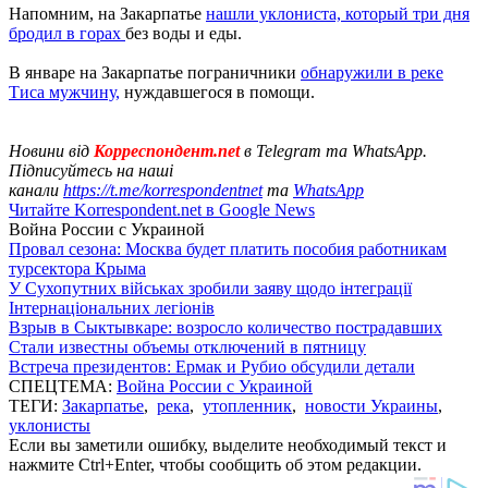
Напомним, на Закарпатье
нашли уклониста, который три дня
бродил в горах
без воды и еды.
В январе на Закарпатье пограничники
обнаружили в реке
Тиса мужчину,
нуждавшегося в помощи.
Новини від
Корреспондент.net
в Telegram та WhatsApp.
Підписуйтесь на наші
канали
https://t.me/korrespondentnet
та
WhatsApp
Читайте Korrespondent.net в Google News
Война России с Украиной
Провал сезона: Москва будет платить пособия работникам
турсектора Крыма
У Сухопутних військах зробили заяву щодо інтеграції
Інтернаціональних легіонів
Взрыв в Сыктывкаре: возросло количество пострадавших
Стали известны объемы отключений в пятницу
Встреча президентов: Ермак и Рубио обсудили детали
СПЕЦТЕМА:
Война России с Украиной
ТЕГИ:
Закарпатье
,
река
,
утопленник
,
новости Украины
,
уклонисты
Если вы заметили ошибку, выделите необходимый текст и
нажмите Ctrl+Enter, чтобы сообщить об этом редакции.