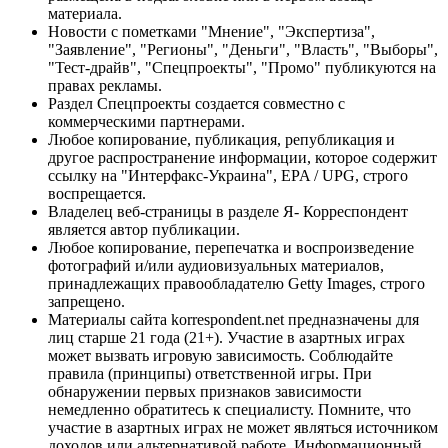
материала.
Новости с пометками "Мнение", "Экспертиза",
"Заявление", "Регионы", "Деньги", "Власть", "Выборы",
"Тест-драйв", "Спецпроекты", "Промо" публикуются на
правах рекламы.
Раздел Спецпроекты создается совместно с
коммерческими партнерами.
Любое копирование, публикация, републикация и
другое распространение информации, которое содержит
ссылку на "Интерфакс-Украина", EPA / UPG, строго
воспрещается.
Владелец веб-страницы в разделе Я- Корреспондент
является автор публикации.
Любое копирование, перепечатка и воспроизведение
фотографий и/или аудиовизуальных материалов,
принадлежащих правообладателю Getty Images, строго
запрещено.
Материалы сайта korrespondent.net предназначены для
лиц старше 21 года (21+). Участие в азартных играх
может вызвать игровую зависимость. Соблюдайте
правила (принципы) ответственной игры. При
обнаружении первых признаков зависимости
немедленно обратитесь к специалисту. Помните, что
участие в азартных играх не может являться источником
доходов или альтернативой работе. Информационный