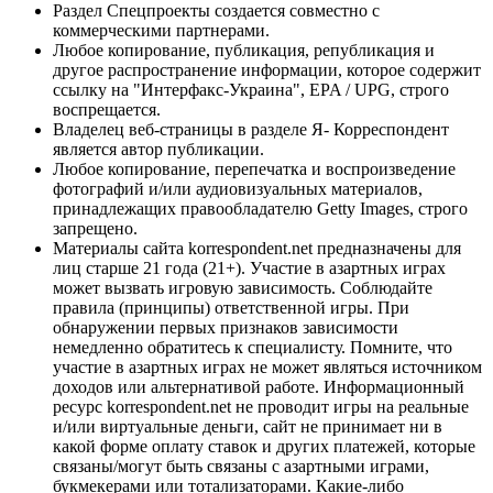
Раздел Спецпроекты создается совместно с
коммерческими партнерами.
Любое копирование, публикация, републикация и
другое распространение информации, которое содержит
ссылку на "Интерфакс-Украина", EPA / UPG, строго
воспрещается.
Владелец веб-страницы в разделе Я- Корреспондент
является автор публикации.
Любое копирование, перепечатка и воспроизведение
фотографий и/или аудиовизуальных материалов,
принадлежащих правообладателю Getty Images, строго
запрещено.
Материалы сайта korrespondent.net предназначены для
лиц старше 21 года (21+). Участие в азартных играх
может вызвать игровую зависимость. Соблюдайте
правила (принципы) ответственной игры. При
обнаружении первых признаков зависимости
немедленно обратитесь к специалисту. Помните, что
участие в азартных играх не может являться источником
доходов или альтернативой работе. Информационный
ресурс korrespondent.net не проводит игры на реальные
и/или виртуальные деньги, сайт не принимает ни в
какой форме оплату ставок и других платежей, которые
связаны/могут быть связаны с азартными играми,
букмекерами или тотализаторами. Какие-либо