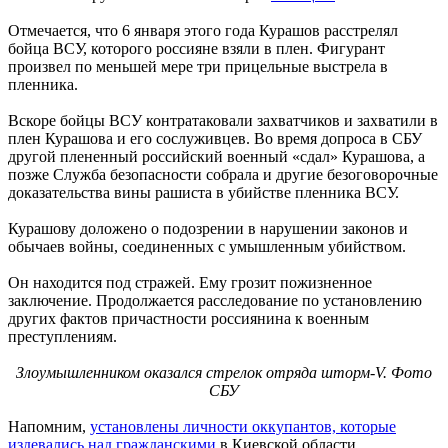
Отмечается, что 6 января этого года Курашов расстрелял
бойца ВСУ, которого россияне взяли в плен. Фигурант
произвел по меньшей мере три прицельные выстрела в
пленника.
Вскоре бойцы ВСУ контратаковали захватчиков и захватили в
плен Курашова и его сослуживцев. Во время допроса в СБУ
другой плененный российский военный «сдал» Курашова, а
позже Служба безопасности собрала и другие безоговорочные
доказательства вины рашиста в убийстве пленника ВСУ.
Курашову доложено о подозрении в нарушении законов и
обычаев войны, соединенных с умышленным убийством.
Он находится под стражей. Ему грозит пожизненное
заключение. Продолжается расследование по установлению
других фактов причастности россиянина к военным
преступлениям.
Злоумышленником оказался стрелок отряда шторм-V. Фото
СБУ
Напомним,
установлены личности оккупантов, которые
издевались над гражданскими
в Киевской области.