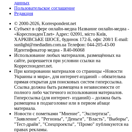
данных
Пользовательское соглашение
Редакция
© 2000-2026, Korrespondent.net
Субъект в сфере онлайн-медиа Название онлайн-медиа -
«КореспонденТ.net» Адрес: 02091, місто Київ,
ХАРКІВСЬКЕ ШОСЕ, будинок 172-Б, офіс 208/1 E-mail:
sunlight@mediadim.com.ua
Телефон: 044-205-43-00
Идентификатор медиа - R40-06068
Использование любых материалов, размещённых на
сайте, разрешается при условии ссылки на
Корреспондент.net.
При копировании материалов со страницы «Новости
Украины и мира», для интернет-изданий – обязательна
прямая открытая для поисковых систем гиперссылка.
Ссылка должна быть размещена в независимости от
полного либо частичного использования материалов.
Гиперссылка (для интернет- изданий) – должна быть
размещена в подзаголовке или в первом абзаце
материала.
Новости с пометками "Мнение", "Экспертиза",
"Заявление", "Регионы", "Деньги", "Власть", "Выборы",
"Тест-драйв", "Спецпроекты", "Промо" публикуются на
правах рекламы.