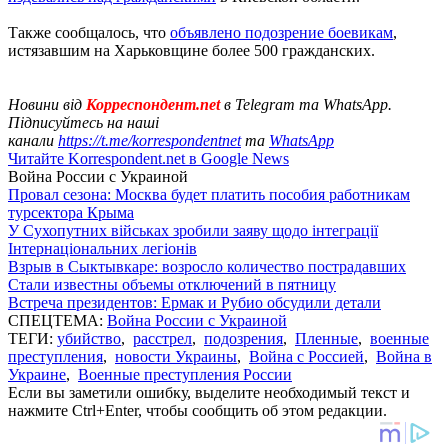
Также сообщалось, что
объявлено подозрение боевикам
,
истязавшим на Харьковщине более 500 гражданских.
Новини від
Корреспондент.net
в Telegram та WhatsApp.
Підписуйтесь на наші
канали
https://t.me/korrespondentnet
та
WhatsApp
Читайте Korrespondent.net в Google News
Война России с Украиной
Провал сезона: Москва будет платить пособия работникам
турсектора Крыма
У Сухопутних військах зробили заяву щодо інтеграції
Інтернаціональних легіонів
Взрыв в Сыктывкаре: возросло количество пострадавших
Стали известны объемы отключений в пятницу
Встреча президентов: Ермак и Рубио обсудили детали
СПЕЦТЕМА:
Война России с Украиной
ТЕГИ:
убийство
,
расстрел
,
подозрения
,
Пленные
,
военные
преступления
,
новости Украины
,
Война с Россией
,
Война в
Украине
,
Военные преступления России
Если вы заметили ошибку, выделите необходимый текст и
нажмите Ctrl+Enter, чтобы сообщить об этом редакции.