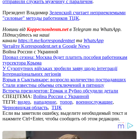
отправили служить мужчину с параличом
.
Президент Владимир
Зеленский считает неприемлемыми
"силовые" методы работников ТЦК
.
Новини від
Корреспондент.net
в Telegram та WhatsApp.
Підписуйтесь на наші
канали
https://t.me/korrespondentnet
та
WhatsApp
Читайте Korrespondent.net в Google News
Война России с Украиной
Провал сезона: Москва будет платить пособия работникам
турсектора Крыма
У Сухопутних військах зробили заяву щодо інтеграції
Інтернаціональних легіонів
Взрыв в Сыктывкаре: возросло количество пострадавших
Стали известны объемы отключений в пятницу
Встреча президентов: Ермак и Рубио обсудили детали
СПЕЦТЕМА:
Война России с Украиной
ТЕГИ:
видео
,
нападение
,
топор
,
военнослужащие
,
Черновицкая область
,
ТЦК
Если вы заметили ошибку, выделите необходимый текст и
нажмите Ctrl+Enter, чтобы сообщить об этом редакции.