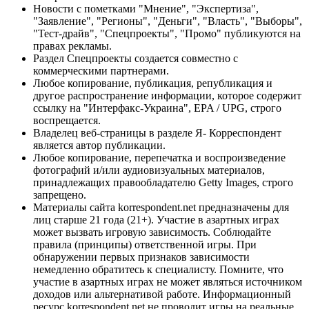
Новости с пометками "Мнение", "Экспертиза",
"Заявление", "Регионы", "Деньги", "Власть", "Выборы",
"Тест-драйв", "Спецпроекты", "Промо" публикуются на
правах рекламы.
Раздел Спецпроекты создается совместно с
коммерческими партнерами.
Любое копирование, публикация, републикация и
другое распространение информации, которое содержит
ссылку на "Интерфакс-Украина", EPA / UPG, строго
воспрещается.
Владелец веб-страницы в разделе Я- Корреспондент
является автор публикации.
Любое копирование, перепечатка и воспроизведение
фотографий и/или аудиовизуальных материалов,
принадлежащих правообладателю Getty Images, строго
запрещено.
Материалы сайта korrespondent.net предназначены для
лиц старше 21 года (21+). Участие в азартных играх
может вызвать игровую зависимость. Соблюдайте
правила (принципы) ответственной игры. При
обнаружении первых признаков зависимости
немедленно обратитесь к специалисту. Помните, что
участие в азартных играх не может являться источником
доходов или альтернативой работе. Информационный
ресурс korrespondent.net не проводит игры на реальные