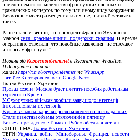
приедет некоторое количество французских военных и
гражданских экспертов по тому или иному виду вооружения.
Возможные места размещения таких предприятий оставят в
тайне.
Ранее стало известно, что президент Франции Эмманюэль
Макрон
снял "красные линии" поддержки Украины
. В Кремле
оперативно ответили, что подобные заявления "не отвечают
интересам французов".
Новини від
Корреспондент.net
в Telegram та WhatsApp.
Підписуйтесь на наші
канали
https://t.me/korrespondentnet
та
WhatsApp
Читайте Korrespondent.net в Google News
Война России с Украиной
Провал сезона: Москва будет платить пособия работникам
турсектора Крыма
У Сухопутних військах зробили заяву щодо інтеграції
Інтернаціональних легіонів
Взрыв в Сыктывкаре: возросло количество пострадавших
Стали известны объемы отключений в пятницу
Встреча президентов: Ермак и Рубио обсудили детали
СПЕЦТЕМА:
Война России с Украиной
ТЕГИ:
Украина
,
война
,
Минобороны
,
Франция
,
новости
Украины
,
Война с Россией
,
Война в Украине