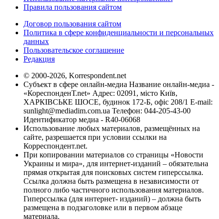
Правила пользования сайтом
Договор пользования сайтом
Политика в сфере конфиденциальности и персональных
данных
Пользовательское соглашение
Редакция
© 2000-2026, Korrespondent.net
Субъект в сфере онлайн-медиа Название онлайн-медиа -
«КореспонденТ.net» Адрес: 02091, місто Київ,
ХАРКІВСЬКЕ ШОСЕ, будинок 172-Б, офіс 208/1 E-mail:
sunlight@mediadim.com.ua
Телефон: 044-205-43-00
Идентификатор медиа - R40-06068
Использование любых материалов, размещённых на
сайте, разрешается при условии ссылки на
Корреспондент.net.
При копировании материалов со страницы «Новости
Украины и мира», для интернет-изданий – обязательна
прямая открытая для поисковых систем гиперссылка.
Ссылка должна быть размещена в независимости от
полного либо частичного использования материалов.
Гиперссылка (для интернет- изданий) – должна быть
размещена в подзаголовке или в первом абзаце
материала.