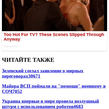
ЧИТАЙТЕ ТАКЖЕ
Зеленский сделал заявление о мирных
переговорах
30671
Майора ВСП поймали на "помощи" военному в
СОЧ
7052
Украина впервые в мире провела воздушный
штурм с использованием роботов
4683