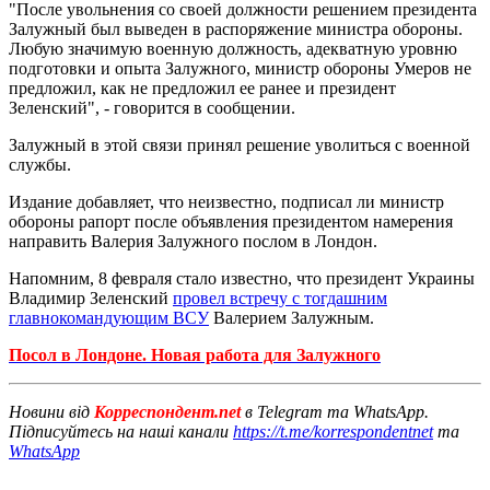
"После увольнения со своей должности решением президента
Залужный был выведен в распоряжение министра обороны.
Любую значимую военную должность, адекватную уровню
подготовки и опыта Залужного, министр обороны Умеров не
предложил, как не предложил ее ранее и президент
Зеленский", - говорится в сообщении.
Залужный в этой связи принял решение уволиться с военной
службы.
Издание добавляет, что неизвестно, подписал ли министр
обороны рапорт после объявления президентом намерения
направить Валерия Залужного послом в Лондон.
Напомним, 8 февраля стало известно, что президент Украины
Владимир Зеленский
провел встречу с тогдашним
главнокомандующим ВСУ
Валерием Залужным.
Посол в Лондоне. Новая работа для Залужного
Новини від
Корреспондент.net
в Telegram та WhatsApp.
Підписуйтесь на наші канали
https://t.me/korrespondentnet
та
WhatsApp