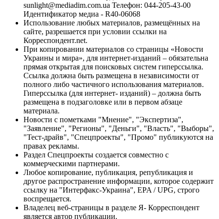
sunlight@mediadim.com.ua
Телефон: 044-205-43-00
Идентификатор медиа - R40-06068
Использование любых материалов, размещённых на
сайте, разрешается при условии ссылки на
Корреспондент.net.
При копировании материалов со страницы «Новости
Украины и мира», для интернет-изданий – обязательна
прямая открытая для поисковых систем гиперссылка.
Ссылка должна быть размещена в независимости от
полного либо частичного использования материалов.
Гиперссылка (для интернет- изданий) – должна быть
размещена в подзаголовке или в первом абзаце
материала.
Новости с пометками "Мнение", "Экспертиза",
"Заявление", "Регионы", "Деньги", "Власть", "Выборы",
"Тест-драйв", "Спецпроекты", "Промо" публикуются на
правах рекламы.
Раздел Спецпроекты создается совместно с
коммерческими партнерами.
Любое копирование, публикация, републикация и
другое распространение информации, которое содержит
ссылку на "Интерфакс-Украина", EPA / UPG, строго
воспрещается.
Владелец веб-страницы в разделе Я- Корреспондент
является автор публикации.