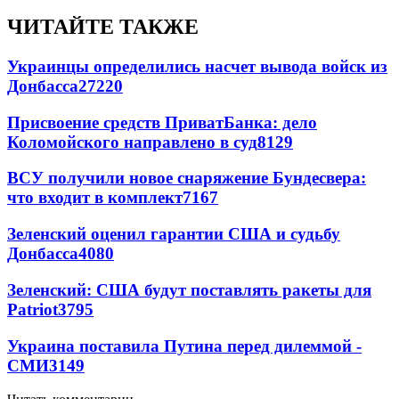
ЧИТАЙТЕ ТАКЖЕ
Украинцы определились насчет вывода войск из
Донбасса
27220
Присвоение средств ПриватБанка: дело
Коломойского направлено в суд
8129
ВСУ получили новое снаряжение Бундесвера:
что входит в комплект
7167
Зеленский оценил гарантии США и судьбу
Донбасса
4080
Зеленский: США будут поставлять ракеты для
Patriot
3795
Украина поставила Путина перед дилеммой -
СМИ
3149