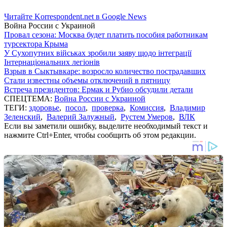
Читайте Korrespondent.net в Google News
Война России с Украиной
Провал сезона: Москва будет платить пособия работникам
турсектора Крыма
У Сухопутних військах зробили заяву щодо інтеграції
Інтернаціональних легіонів
Взрыв в Сыктывкаре: возросло количество пострадавших
Стали известны объемы отключений в пятницу
Встреча президентов: Ермак и Рубио обсудили детали
СПЕЦТЕМА:
Война России с Украиной
ТЕГИ:
здоровье
,
посол
,
проверка
,
Комиссия
,
Владимир
Зеленский
,
Валерий Залужный
,
Рустем Умеров
,
ВЛК
Если вы заметили ошибку, выделите необходимый текст и
нажмите Ctrl+Enter, чтобы сообщить об этом редакции.