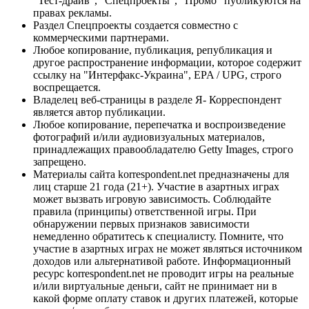
"Тест-драйв", "Спецпроекты", "Промо" публикуются на
правах рекламы.
Раздел Спецпроекты создается совместно с
коммерческими партнерами.
Любое копирование, публикация, републикация и
другое распространение информации, которое содержит
ссылку на "Интерфакс-Украина", EPA / UPG, строго
воспрещается.
Владелец веб-страницы в разделе Я- Корреспондент
является автор публикации.
Любое копирование, перепечатка и воспроизведение
фотографий и/или аудиовизуальных материалов,
принадлежащих правообладателю Getty Images, строго
запрещено.
Материалы сайта korrespondent.net предназначены для
лиц старше 21 года (21+). Участие в азартных играх
может вызвать игровую зависимость. Соблюдайте
правила (принципы) ответственной игры. При
обнаружении первых признаков зависимости
немедленно обратитесь к специалисту. Помните, что
участие в азартных играх не может являться источником
доходов или альтернативой работе. Информационный
ресурс korrespondent.net не проводит игры на реальные
и/или виртуальные деньги, сайт не принимает ни в
какой форме оплату ставок и других платежей, которые