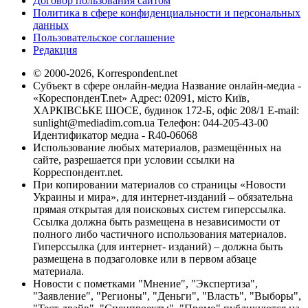
Договор пользования сайтом
Политика в сфере конфиденциальности и персональных
данных
Пользовательское соглашение
Редакция
© 2000-2026, Korrespondent.net
Субъект в сфере онлайн-медиа Название онлайн-медиа -
«КореспонденТ.net» Адрес: 02091, місто Київ,
ХАРКІВСЬКЕ ШОСЕ, будинок 172-Б, офіс 208/1 E-mail:
sunlight@mediadim.com.ua
Телефон: 044-205-43-00
Идентификатор медиа - R40-06068
Использование любых материалов, размещённых на
сайте, разрешается при условии ссылки на
Корреспондент.net.
При копировании материалов со страницы «Новости
Украины и мира», для интернет-изданий – обязательна
прямая открытая для поисковых систем гиперссылка.
Ссылка должна быть размещена в независимости от
полного либо частичного использования материалов.
Гиперссылка (для интернет- изданий) – должна быть
размещена в подзаголовке или в первом абзаце
материала.
Новости с пометками "Мнение", "Экспертиза",
"Заявление", "Регионы", "Деньги", "Власть", "Выборы",