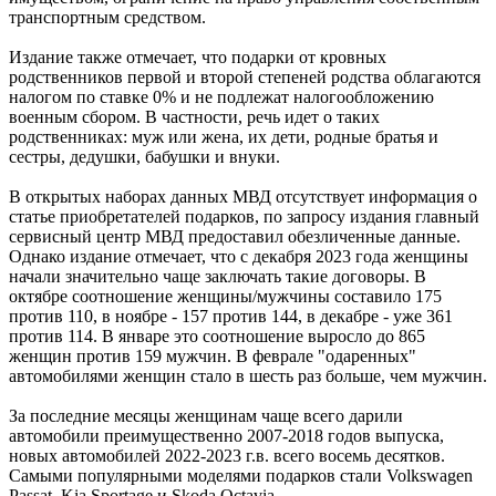
транспортным средством.
Издание также отмечает, что подарки от кровных
родственников первой и второй степеней родства облагаются
налогом по ставке 0% и не подлежат налогообложению
военным сбором. В частности, речь идет о таких
родственниках: муж или жена, их дети, родные братья и
сестры, дедушки, бабушки и внуки.
В открытых наборах данных МВД отсутствует информация о
статье приобретателей подарков, по запросу издания главный
сервисный центр МВД предоставил обезличенные данные.
Однако издание отмечает, что с декабря 2023 года женщины
начали значительно чаще заключать такие договоры. В
октябре соотношение женщины/мужчины составило 175
против 110, в ноябре - 157 против 144, в декабре - уже 361
против 114. В январе это соотношение выросло до 865
женщин против 159 мужчин. В феврале "одаренных"
автомобилями женщин стало в шесть раз больше, чем мужчин.
За последние месяцы женщинам чаще всего дарили
автомобили преимущественно 2007-2018 годов выпуска,
новых автомобилей 2022-2023 г.в. всего восемь десятков.
Самыми популярными моделями подарков стали Volkswagen
Passat, Kia Sportage и Skoda Octavia.