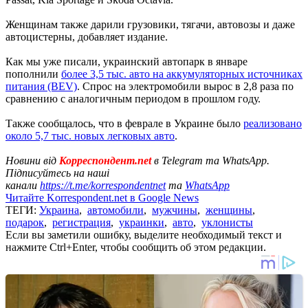
Женщинам также дарили грузовики, тягачи, автовозы и даже
автоцистерны, добавляет издание.
Как мы уже писали, украинский автопарк в январе
пополнили
более 3,5 тыс. авто на аккумуляторных источниках
питания (BEV)
. Спрос на электромобили вырос в 2,8 раза по
сравнению с аналогичным периодом в прошлом году.
Также сообщалось, что в феврале в Украине было
реализовано
около 5,7 тыс. новых легковых авто
.
Новини від
Корреспондент.net
в Telegram та WhatsApp.
Підписуйтесь на наші
канали
https://t.me/korrespondentnet
та
WhatsApp
Читайте Korrespondent.net в Google News
ТЕГИ:
Украина
,
автомобили
,
мужчины
,
женщины
,
подарок
,
регистрация
,
украинки
,
авто
,
уклонисты
Если вы заметили ошибку, выделите необходимый текст и
нажмите Ctrl+Enter, чтобы сообщить об этом редакции.