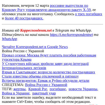
Напомним, вечером 12 марта
россияне выпустили по
Кривому Рогу управляемую авиационную ракету Х-59
, ее
обломки упали на многоэтажку. Сообщалось
о трех погибших
и
более 40 пострадавших.
Новини від
Корреспондент.net
в Telegram та WhatsApp.
Підписуйтесь на наші канали
https://t.me/korrespondentnet
та
WhatsApp
Читайте Korrespondent.net в Google News
Война России с Украиной
Провал сезона: Москва будет платить пособия работникам
турсектора Крыма
У Сухопутних військах зробили заяву щодо інтеграції
Інтернаціональних легіонів
Взрыв в Сыктывкаре: возросло количество пострадавших
Стали известны объемы отключений в пятницу
Встреча президентов: Ермак и Рубио обсудили детали
СПЕЦТЕМА:
Война России с Украиной
ТЕГИ:
жертвы
,
Кривой Рог
,
погибшие
,
новости Украины
,
Война в Украине
,
ракетный удар
Если вы заметили ошибку, выделите необходимый текст и
нажмите Ctrl+Enter, чтобы сообщить об этом редакции.