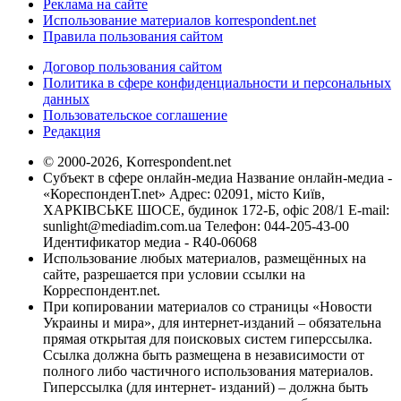
Реклама на сайте
Использование материалов korrespondent.net
Правила пользования сайтом
Договор пользования сайтом
Политика в сфере конфиденциальности и персональных
данных
Пользовательское соглашение
Редакция
© 2000-2026, Korrespondent.net
Субъект в сфере онлайн-медиа Название онлайн-медиа -
«КореспонденТ.net» Адрес: 02091, місто Київ,
ХАРКІВСЬКЕ ШОСЕ, будинок 172-Б, офіс 208/1 E-mail:
sunlight@mediadim.com.ua
Телефон: 044-205-43-00
Идентификатор медиа - R40-06068
Использование любых материалов, размещённых на
сайте, разрешается при условии ссылки на
Корреспондент.net.
При копировании материалов со страницы «Новости
Украины и мира», для интернет-изданий – обязательна
прямая открытая для поисковых систем гиперссылка.
Ссылка должна быть размещена в независимости от
полного либо частичного использования материалов.
Гиперссылка (для интернет- изданий) – должна быть