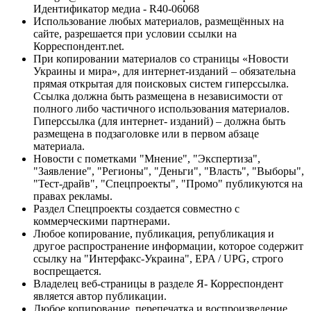
Идентификатор медиа - R40-06068
Использование любых материалов, размещённых на
сайте, разрешается при условии ссылки на
Корреспондент.net.
При копировании материалов со страницы «Новости
Украины и мира», для интернет-изданий – обязательна
прямая открытая для поисковых систем гиперссылка.
Ссылка должна быть размещена в независимости от
полного либо частичного использования материалов.
Гиперссылка (для интернет- изданий) – должна быть
размещена в подзаголовке или в первом абзаце
материала.
Новости с пометками "Мнение", "Экспертиза",
"Заявление", "Регионы", "Деньги", "Власть", "Выборы",
"Тест-драйв", "Спецпроекты", "Промо" публикуются на
правах рекламы.
Раздел Спецпроекты создается совместно с
коммерческими партнерами.
Любое копирование, публикация, републикация и
другое распространение информации, которое содержит
ссылку на "Интерфакс-Украина", EPA / UPG, строго
воспрещается.
Владелец веб-страницы в разделе Я- Корреспондент
является автор публикации.
Любое копирование, перепечатка и воспроизведение