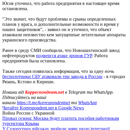
Юсов уточнил, что работа предприятия в настоящее время
остановлена.
"Это значит, что будут проблемы и срывы определенных
планов у врага, и дополнительные возможности и время у
наших защитников", - заявил он и уточнил, что объект
атаковали неизвестно кем запущенные летательные аппараты
украинского производства.
Ранее в среду СМИ сообщили, что Новошахтинский завод
нефтепродуктов
подвергся атаке дронов ГУР
. Работа
предприятия была остановлена.
Также сегодня появилась информация, что за одну ночь
беспилотники СБУ атаковали три завода в России
- в городах
Рязань, Кстово и Кириши.
Новини від
Корреспондент.net
в Telegram та WhatsApp.
Підписуйтесь на наші
канали
https://t.me/korrespondentnet
та
WhatsApp
Читайте Korrespondent.net в Google News
Война России с Украиной
Провал сезона: Москва будет платить пособия работникам
турсектора Крыма
У Сухопутних військах зробили заяву щодо інтеграції