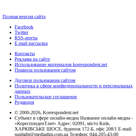
Полная версия сайта
Facebook
Twitter
RSS-ленты
E-mail рассылка
Контакты
Реклама на сайте
Использование материалов korrespondent.net
Правила пользования сайтом
Договор пользования сайтом
Политика в сфере конфиденциальности и персональных
данных
Пользовательское соглашение
Редакция
© 2000-2026, Korrespondent.net
Субъект в сфере онлайн-медиа Название онлайн-медиа -
«КореспонденТ.net» Адрес: 02091, місто Київ,
ХАРКІВСЬКЕ ШОСЕ, будинок 172-Б, офіс 208/1 E-mail:
sunlight@mediadim.com.ua
Телефон: 044-205-43-00