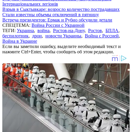
Інтернаціональних легіонів
Взрыв в Сыктывкаре: возросло количество пострадавших
Стали известны объемы отключений в пятницу
Встреча президентов: Ермак и Рубио обсудили детали
СПЕЦТЕМА:
Война России с Украиной
ТЕГИ:
Украина
,
война
,
Ростов-на-Дону
,
Ростов
,
БПЛА
,
беспилотник
,
дрон
,
новости Украины
,
Война с Россией
,
Война в Украине
Если вы заметили ошибку, выделите необходимый текст и
нажмите Ctrl+Enter, чтобы сообщить об этом редакции.