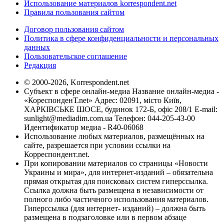
Использование материалов korrespondent.net
Правила пользования сайтом
Договор пользования сайтом
Политика в сфере конфиденциальности и персональных
данных
Пользовательское соглашение
Редакция
© 2000-2026, Korrespondent.net
Субъект в сфере онлайн-медиа Название онлайн-медиа -
«КореспонденТ.net» Адрес: 02091, місто Київ,
ХАРКІВСЬКЕ ШОСЕ, будинок 172-Б, офіс 208/1 E-mail:
sunlight@mediadim.com.ua
Телефон: 044-205-43-00
Идентификатор медиа - R40-06068
Использование любых материалов, размещённых на
сайте, разрешается при условии ссылки на
Корреспондент.net.
При копировании материалов со страницы «Новости
Украины и мира», для интернет-изданий – обязательна
прямая открытая для поисковых систем гиперссылка.
Ссылка должна быть размещена в независимости от
полного либо частичного использования материалов.
Гиперссылка (для интернет- изданий) – должна быть
размещена в подзаголовке или в первом абзаце