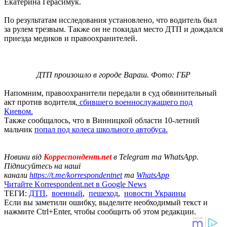
Екатерина Герасимук.
По результатам исследования установлено, что водитель был
за рулем трезвым. Также он не покидал место ДТП и дождался
приезда медиков и правоохранителей.
ДТП произошло в городе Вараш. Фото: ГБР
Напомним, правоохранители передали в суд обвинительный
акт против водителя,
сбившего военнослужащего под
Киевом.
Также сообщалось, что в Винницкой области 10-летний
мальчик
попал под колеса школьного автобуса.
Новини від
Корреспондент.net
в Telegram та WhatsApp.
Підписуйтесь на наші
канали
https://t.me/korrespondentnet
та
WhatsApp
Читайте Korrespondent.net в Google News
ТЕГИ:
ДТП
,
военный
,
пешеход
,
новости Украины
Если вы заметили ошибку, выделите необходимый текст и
нажмите Ctrl+Enter, чтобы сообщить об этом редакции.