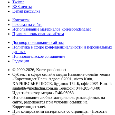
Twitter
RSS-ленты
E-mail рассылка
Контакты
Реклама на сайте
Использование материалов korrespondent.net
Правила пользования сайтом
Договор пользования сайтом
Политика в сфере конфиденциальности и персональных
данных
Пользовательское соглашение
Редакция
© 2000-2026, Korrespondent.net
Субъект в сфере онлайн-медиа Название онлайн-медиа -
«КореспонденТ.net» Адрес: 02091, місто Київ,
ХАРКІВСЬКЕ ШОСЕ, будинок 172-Б, офіс 208/1 E-mail:
sunlight@mediadim.com.ua
Телефон: 044-205-43-00
Идентификатор медиа - R40-06068
Использование любых материалов, размещённых на
сайте, разрешается при условии ссылки на
Корреспондент.net.
При копировании материалов со страницы «Новости