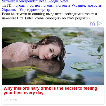
Читайте Korrespondent.net в Google News
ТЕГИ:
погода
,
прогноз погоды
,
погода в Украине
,
новости
Украины
,
Укргидрометцентр
Если вы заметили ошибку, выделите необходимый текст и
нажмите Ctrl+Enter, чтобы сообщить об этом редакции.