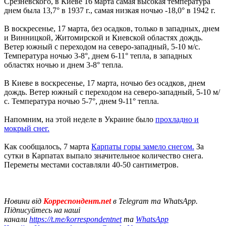
Срезневского, в Киеве 16 марта самая высокая температура
днем была 13,7° в 1937 г., самая низкая ночью -18,0° в 1942 г.
В воскресенье, 17 марта, без осадков, только в западных, днем
и Винницкой, Житомирской и Киевской областях дождь.
Ветер южный с переходом на северо-западный, 5-10 м/с.
Температура ночью 3-8°, днем 6-11° тепла, в западных
областях ночью и днем 3-8° тепла.
В Киеве в воскресенье, 17 марта, ночью без осадков, днем
дождь. Ветер южный с переходом на северо-западный, 5-10 м/
с. Температура ночью 5-7°, днем 9-11° тепла.
Напомним, на этой неделе в Украине было
прохладно и
мокрый снег.
Как сообщалось, 7 марта
Карпаты горы замело снегом.
За
сутки в Карпатах выпало значительное количество снега.
Переметы местами составляли 40-50 сантиметров.
Новини від
Корреспондент.net
в Telegram та WhatsApp.
Підписуйтесь на наші
канали
https://t.me/korrespondentnet
та
WhatsApp