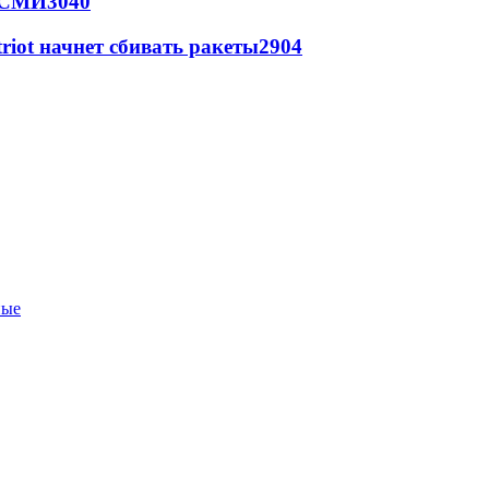
- СМИ
3040
triot начнет сбивать ракеты
2904
ные