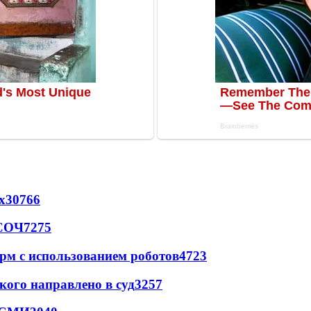
х
30766
 СОЧ
7275
рм с использованием роботов
4723
кого направлено в суд
3257