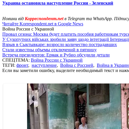
Украина остановила наступление России - Зеленский
Новини від
Корреспондент.net
в Telegram та WhatsApp. Підпис
Читайте Korrespondent.net в Google News
Война России с Украиной
Провал сезона: Москва будет платить пособия работникам тур
У Сухопутних військах зробили заяву щодо інтеграції Інтернац
Взрыв в Сыктывкаре: возросло количество пострадавших
Стали известны объемы отключений в пятницу
Встреча президентов: Ермак и Рубио обсудили детали
СПЕЦТЕМА:
Война России с Украиной
ТЕГИ:
фронт
,
наступление
,
Война с Россией
,
Война в Украин
Если вы заметили ошибку, выделите необходимый текст и нажми