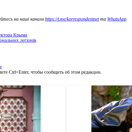
уйтесь на наші канали
https://t.me/korrespondentnet
та
WhatsApp
сектора Крыма
іональних легіонів
е
те Ctrl+Enter, чтобы сообщить об этом редакции.