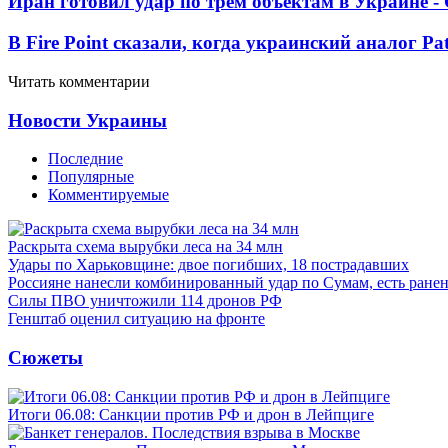
Иран готовил удар по трем объектам в Украине 
В Fire Point сказали, когда украинский аналог Pa
Читать комментарии
Новости Украины
Последние
Популярные
Комментируемые
Раскрыта схема вырубки леса на 34 млн
Удары по Харьковщине: двое погибших, 18 пострадавших
Россияне нанесли комбинированный удар по Сумам, есть ране
Силы ПВО уничтожили 114 дронов РФ
Генштаб оценил ситуацию на фронте
Сюжеты
Итоги 06.08: Санкции против РФ и дрон в Лейпциге