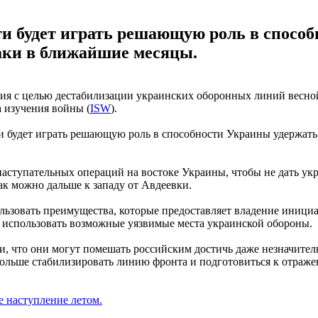
ти будет играть решающую роль в спосо
таки в ближайшие месяцы.
вия с целью дестабилизации украинских оборонных линий весной 
а изучения войны (
ISW
).
и будет играть решающую роль в способности Украины удержать 
наступательных операций на востоке Украины, чтобы не дать у
к можно дальше к западу от Авдеевки.
ьзовать преимущества, которые предоставляет владение инициа
ь использовать возможные уязвимые места украинской обороны.
, что они могут помешать российским достичь даже незначите
больше стабилизировать линию фронта и подготовиться к отраж
 наступление летом.