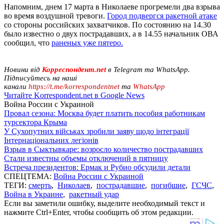
Напомним, днем 17 марта в Николаеве прогремели два взрыва
во время воздушной тревоги.
Город подвергся ракетной атаке
со стороны российских захватчиков. По состоянию на 14.30
было известно о двух пострадавших, а в 14.55 начальник ОВА
сообщил, что
раненых уже пятеро.
Новини від
Корреспондент.net
в Telegram та WhatsApp.
Підписуйтесь на наші
канали
https://t.me/korrespondentnet
та
WhatsApp
Читайте Korrespondent.net в Google News
Война России с Украиной
Провал сезона: Москва будет платить пособия работникам
турсектора Крыма
У Сухопутних військах зробили заяву щодо інтеграції
Інтернаціональних легіонів
Взрыв в Сыктывкаре: возросло количество пострадавших
Стали известны объемы отключений в пятницу
Встреча президентов: Ермак и Рубио обсудили детали
СПЕЦТЕМА:
Война России с Украиной
ТЕГИ:
смерть
,
Николаев
,
пострадавшие
,
погибшие
,
ГСЧС
,
Война в Украине
,
ракетный удар
Если вы заметили ошибку, выделите необходимый текст и
нажмите Ctrl+Enter, чтобы сообщить об этом редакции.