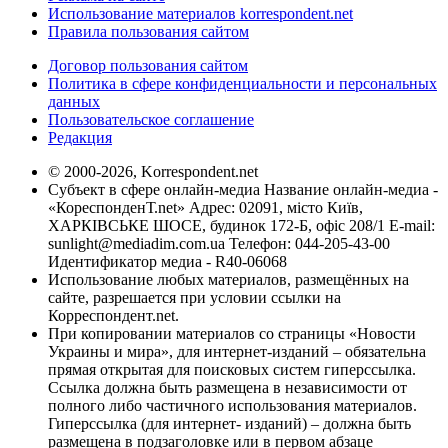
Использование материалов korrespondent.net
Правила пользования сайтом
Договор пользования сайтом
Политика в сфере конфиденциальности и персональных
данных
Пользовательское соглашение
Редакция
© 2000-2026, Korrespondent.net
Субъект в сфере онлайн-медиа Название онлайн-медиа -
«КореспонденТ.net» Адрес: 02091, місто Київ,
ХАРКІВСЬКЕ ШОСЕ, будинок 172-Б, офіс 208/1 E-mail:
sunlight@mediadim.com.ua
Телефон: 044-205-43-00
Идентификатор медиа - R40-06068
Использование любых материалов, размещённых на
сайте, разрешается при условии ссылки на
Корреспондент.net.
При копировании материалов со страницы «Новости
Украины и мира», для интернет-изданий – обязательна
прямая открытая для поисковых систем гиперссылка.
Ссылка должна быть размещена в независимости от
полного либо частичного использования материалов.
Гиперссылка (для интернет- изданий) – должна быть
размещена в подзаголовке или в первом абзаце