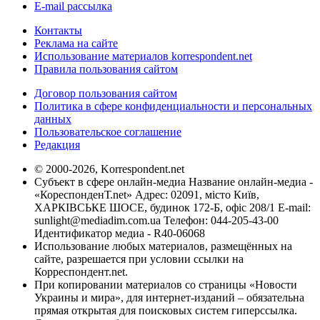
E-mail рассылка
Контакты
Реклама на сайте
Использование материалов korrespondent.net
Правила пользования сайтом
Договор пользования сайтом
Политика в сфере конфиденциальности и персональных
данных
Пользовательское соглашение
Редакция
© 2000-2026, Korrespondent.net
Субъект в сфере онлайн-медиа Название онлайн-медиа -
«КореспонденТ.net» Адрес: 02091, місто Київ,
ХАРКІВСЬКЕ ШОСЕ, будинок 172-Б, офіс 208/1 E-mail:
sunlight@mediadim.com.ua
Телефон: 044-205-43-00
Идентификатор медиа - R40-06068
Использование любых материалов, размещённых на
сайте, разрешается при условии ссылки на
Корреспондент.net.
При копировании материалов со страницы «Новости
Украины и мира», для интернет-изданий – обязательна
прямая открытая для поисковых систем гиперссылка.