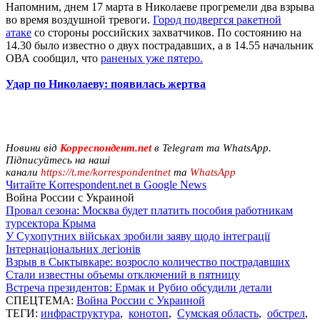
Напомним, днем 17 марта в Николаеве прогремели два взрыва
во время воздушной тревоги.
Город подвергся ракетной
атаке
со стороны российских захватчиков. По состоянию на
14.30 было известно о двух пострадавших, а в 14.55 начальник
ОВА сообщил, что
раненых уже пятеро.
Удар по Николаеву: появилась жертва
Новини від
Корреспондент.net
в Telegram та WhatsApp.
Підписуйтесь на наші
канали
https://t.me/korrespondentnet
та
WhatsApp
Читайте Korrespondent.net в Google News
Война России с Украиной
Провал сезона: Москва будет платить пособия работникам
турсектора Крыма
У Сухопутних військах зробили заяву щодо інтеграції
Інтернаціональних легіонів
Взрыв в Сыктывкаре: возросло количество пострадавших
Стали известны объемы отключений в пятницу
Встреча президентов: Ермак и Рубио обсудили детали
СПЕЦТЕМА:
Война России с Украиной
ТЕГИ:
инфраструктура
,
конотоп
,
Сумская область
,
обстрел
,