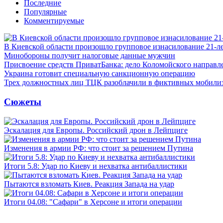
Последние
Популярные
Комментируемые
В Киевской области произошло групповое изнасилование 21-л
Минобороны получит налоговые данные мужчин
Присвоение средств ПриватБанка: дело Коломойского направле
Украина готовит специальную санкционную операцию
Трех должностных лиц ТЦК разоблачили в фиктивных мобили
Сюжеты
Эскалация для Европы. Российский дрон в Лейпциге
Изменения в армии РФ: что стоит за решением Путина
Итоги 5.8: Удар по Киеву и нехватка антибаллистики
Пытаются взломать Киев. Реакция Запада на удар
Итоги 04.08: "Сафари" в Херсоне и итоги операции