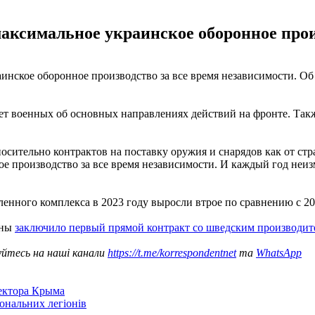
аксимальное украинское оборонное прои
инское оборонное производство за все время независимости. О
чет военных об основных направлениях действий на фронте. Так
тельно контрактов на поставку оружия и снарядов как от стран
 производство за все время независимости. И каждый год неизм
нного комплекса в 2023 году выросли втрое по сравнению с 20
оны
заключило первый прямой контракт со шведским производит
уйтесь на наші канали
https://t.me/korrespondentnet
та
WhatsApp
сектора Крыма
іональних легіонів