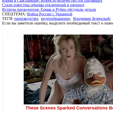
Взрыв в Сыктывкаре: возросло количество пострадавших
Стали известны объемы отключений в пятницу
Встреча президентов: Ермак и Рубио обсудили детали
СПЕЦТЕМА:
Война России с Украиной
ТЕГИ:
производство
,
видеообращение
,
Владимир Зеленский
,
Если вы заметили ошибку, выделите необходимый текст и нажми