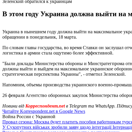
Зеленский обратился к украинцам
В этом году Украина должна выйти на м
Украина в нынешнем году должна выйти на максимальное укра
обращении в понедельник, 18 марта.
По словам главы государства, во время Ставки он заслушал от
логистика в армии стала ощутимо более эффективной.
"Были доклады Министерства обороны и Минстратегпрома относи
должны выйти и выйдем на максимальное украинское оборонное
стратегическая перспектива Украины", - отметил Зеленский.
Напомним, объемы производства украинского военно-промышле
26 февраля Агентство оборонных закупок Министерства обор
Новини від
Корреспондент.net
в Telegram та WhatsApp. Підпис
Читайте Korrespondent.net в Google News
Война России с Украиной
Провал сезона: Москва будет платить пособия работникам тур
У Сухопутних військах зробили заяву щодо інтеграції Інтернац