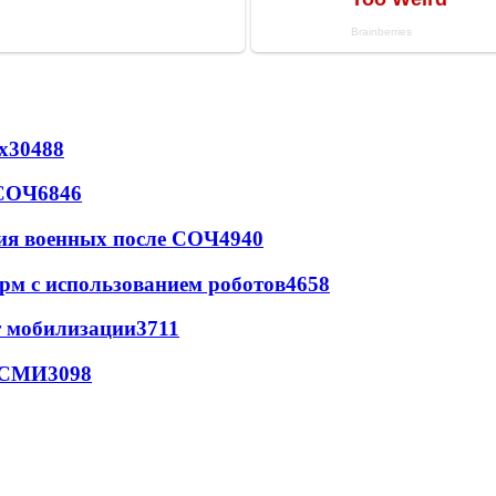
х
30488
 СОЧ
6846
ия военных после СОЧ
4940
рм с использованием роботов
4658
т мобилизации
3711
- СМИ
3098