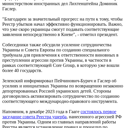
министерством иностранных дел Лихтенштейна Доминик
Гаслер.
"Благодарен за значительный прогресс на пути к тому, чтобы
Реестр убытков начал эффективно функционировать. Важно,
что уже скоро украинцы смогут подавать соответствующие
заявления непосредственно в Киеве", - отметил президент.
Собеседники также обсудили усиление сотрудничества
Украины и Совета Европы по созданию специального
трибунала для привлечения к ответственности виновных в
преступлении агрессии против Украины, в частности в
рамках соответствующей Core Group, в которую уже вошли
более 40 государств.
Зеленский информировал Пейчинович-Бурич и Гаслер об
усилиях и инициативах Украины по возвращению незаконно
депортированных Россией украинских детей. Стороны
договорились активизировать сотрудничество по созданию
соответствующего международно-правового инструмента.
Напомним, в декабре 2023 года в Гааге
состоялось первое
заседание совета Реестра ущерба
, нанесенного агрессией РФ
против Украины. Одним из главных направлений работы
Реестра является установление правил и процедур по