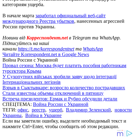
категориям ущерба.
В начале марта
заработал официальный веб-сайт
международного Реестра убытков
, нанесенных агрессией
России против Украины.
Новини від
Корреспондент.net
в Telegram та WhatsApp.
Підписуйтесь на наші
канали
https://t.me/korrespondentnet
та
WhatsApp
Читайте Korrespondent.net в Google News
Война России с Украиной
Провал сезона: Москва будет платить пособия работникам
турсектора Крыма
У Сухопутних військах зробили заяву щодо інтеграції
Інтернаціональних легіонів
Взрыв в Сыктывкаре: возросло количество пострадавших
Стали известны объемы отключений в пятницу
Встреча президентов: Ермак и Рубио обсудили детали
СПЕЦТЕМА:
Война России с Украиной
ТЕГИ:
офис
,
реестр
,
ущерб
,
Владимир Зеленский
,
новости
Украины
,
Война в Украине
Если вы заметили ошибку, выделите необходимый текст и
нажмите Ctrl+Enter, чтобы сообщить об этом редакции.