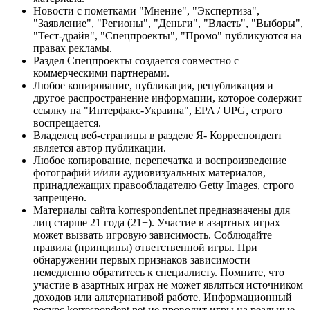
Новости с пометками "Мнение", "Экспертиза",
"Заявление", "Регионы", "Деньги", "Власть", "Выборы",
"Тест-драйв", "Спецпроекты", "Промо" публикуются на
правах рекламы.
Раздел Спецпроекты создается совместно с
коммерческими партнерами.
Любое копирование, публикация, републикация и
другое распространение информации, которое содержит
ссылку на "Интерфакс-Украина", EPA / UPG, строго
воспрещается.
Владелец веб-страницы в разделе Я- Корреспондент
является автор публикации.
Любое копирование, перепечатка и воспроизведение
фотографий и/или аудиовизуальных материалов,
принадлежащих правообладателю Getty Images, строго
запрещено.
Материалы сайта korrespondent.net предназначены для
лиц старше 21 года (21+). Участие в азартных играх
может вызвать игровую зависимость. Соблюдайте
правила (принципы) ответственной игры. При
обнаружении первых признаков зависимости
немедленно обратитесь к специалисту. Помните, что
участие в азартных играх не может являться источником
доходов или альтернативой работе. Информационный
ресурс korrespondent.net не проводит игры на реальные