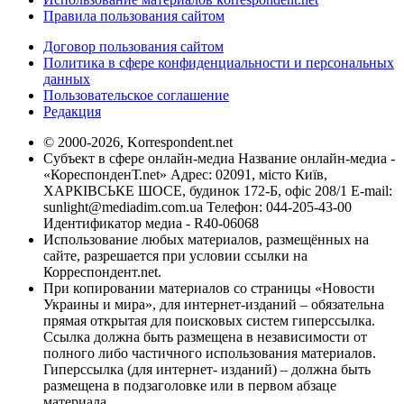
Правила пользования сайтом
Договор пользования сайтом
Политика в сфере конфиденциальности и персональных
данных
Пользовательское соглашение
Редакция
© 2000-2026, Korrespondent.net
Субъект в сфере онлайн-медиа Название онлайн-медиа -
«КореспонденТ.net» Адрес: 02091, місто Київ,
ХАРКІВСЬКЕ ШОСЕ, будинок 172-Б, офіс 208/1 E-mail:
sunlight@mediadim.com.ua
Телефон: 044-205-43-00
Идентификатор медиа - R40-06068
Использование любых материалов, размещённых на
сайте, разрешается при условии ссылки на
Корреспондент.net.
При копировании материалов со страницы «Новости
Украины и мира», для интернет-изданий – обязательна
прямая открытая для поисковых систем гиперссылка.
Ссылка должна быть размещена в независимости от
полного либо частичного использования материалов.
Гиперссылка (для интернет- изданий) – должна быть
размещена в подзаголовке или в первом абзаце
материала.