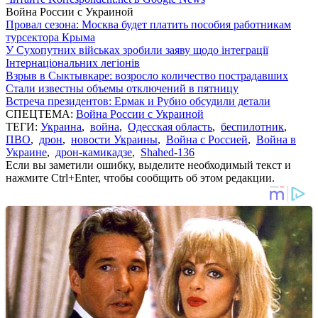
Война России с Украиной
Провал сезона: Москва будет платить пособия работникам
турсектора Крыма
У Сухопутних військах зробили заяву щодо інтеграції
Інтернаціональних легіонів
Взрыв в Сыктывкаре: возросло количество пострадавших
Стали известны объемы отключений в пятницу
Встреча президентов: Ермак и Рубио обсудили детали
СПЕЦТЕМА:
Война России с Украиной
ТЕГИ:
Украина
,
война
,
Одесская область
,
беспилотник
,
ПВО
,
дрон
,
новости Украины
,
Война с Россией
,
Война в
Украине
,
дрон-камикадзе
,
Shahed-136
Если вы заметили ошибку, выделите необходимый текст и
нажмите Ctrl+Enter, чтобы сообщить об этом редакции.