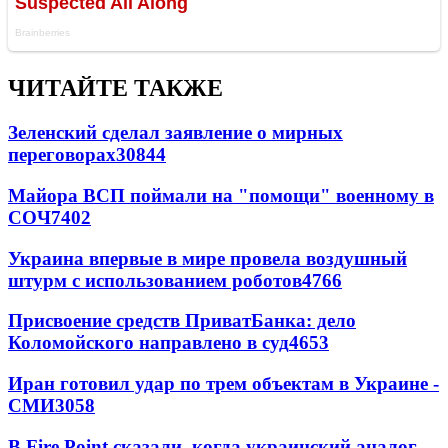
ЧИТАЙТЕ ТАКЖЕ
Зеленский сделал заявление о мирных
переговорах
30844
Майора ВСП поймали на "помощи" военному в
СОЧ
7402
Украина впервые в мире провела воздушный
штурм с использованием роботов
4766
Присвоение средств ПриватБанка: дело
Коломойского направлено в суд
4653
Иран готовил удар по трем объектам в Украине -
СМИ
3058
В Fire Point сказали, когда украинский аналог