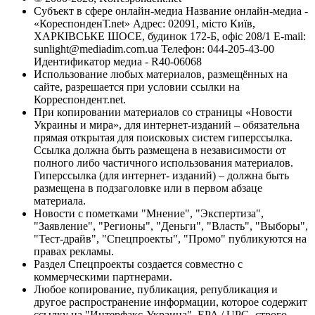
Субъект в сфере онлайн-медиа Название онлайн-медиа -
«КореспонденТ.net» Адрес: 02091, місто Київ,
ХАРКІВСЬКЕ ШОСЕ, будинок 172-Б, офіс 208/1 E-mail:
sunlight@mediadim.com.ua
Телефон: 044-205-43-00
Идентификатор медиа - R40-06068
Использование любых материалов, размещённых на
сайте, разрешается при условии ссылки на
Корреспондент.net.
При копировании материалов со страницы «Новости
Украины и мира», для интернет-изданий – обязательна
прямая открытая для поисковых систем гиперссылка.
Ссылка должна быть размещена в независимости от
полного либо частичного использования материалов.
Гиперссылка (для интернет- изданий) – должна быть
размещена в подзаголовке или в первом абзаце
материала.
Новости с пометками "Мнение", "Экспертиза",
"Заявление", "Регионы", "Деньги", "Власть", "Выборы",
"Тест-драйв", "Спецпроекты", "Промо" публикуются на
правах рекламы.
Раздел Спецпроекты создается совместно с
коммерческими партнерами.
Любое копирование, публикация, републикация и
другое распространение информации, которое содержит
ссылку на "Интерфакс-Украина", EPA / UPG, строго