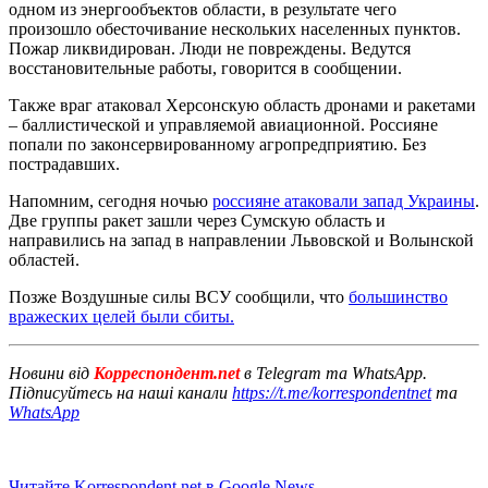
одном из энергообъектов области, в результате чего
произошло обесточивание нескольких населенных пунктов.
Пожар ликвидирован. Люди не повреждены. Ведутся
восстановительные работы, говорится в сообщении.
Также враг атаковал Херсонскую область дронами и ракетами
– баллистической и управляемой авиационной. Россияне
попали по законсервированному агропредприятию. Без
пострадавших.
Напомним, сегодня ночью
россияне атаковали запад Украины
.
Две группы ракет зашли через Сумскую область и
направились на запад в направлении Львовской и Волынской
областей.
Позже Воздушные силы ВСУ сообщили, что
большинство
вражеских целей были сбиты.
Новини від
Корреспондент.net
в Telegram та WhatsApp.
Підписуйтесь на наші канали
https://t.me/korrespondentnet
та
WhatsApp
Читайте Korrespondent.net в Google News