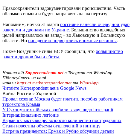
Правоохранители задокументировали происшествия. Часть
обломков изъяли и будут направлять на экспертизу.
Напомним, ночью 31 марта
россияне нанесли очередной удар
ракетами и дронами по Украине.
Большинство враждебных
целей направлялось на запад – во Львовскую и Волынскую
области. Но
нападению подверглись и южные регионы
.
Позже Воздушные силы ВСУ сообщили, что
большинство
ракет и дронов были сбиты.
Новини від
Корреспондент.net
в Telegram та WhatsApp.
Підписуйтесь на наші
канали
https://t.me/korrespondentnet
та
WhatsApp
Читайте Korrespondent.net в Google News
Война России с Украиной
Провал сезона: Москва будет платить пособия работникам
турсектора Крыма
У Сухопутних військах зробили заяву щодо інтеграції
Інтернаціональних легіонів
Взрыв в Сыктывкаре: возросло количество пострадавших
Стали известны объемы отключений в пятницу
Встреча президентов: Ермак и Рубио обсудили детали