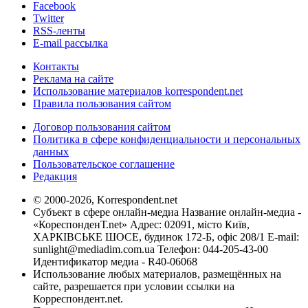
Facebook
Twitter
RSS-ленты
E-mail рассылка
Контакты
Реклама на сайте
Использование материалов korrespondent.net
Правила пользования сайтом
Договор пользования сайтом
Политика в сфере конфиденциальности и персональных
данных
Пользовательское соглашение
Редакция
© 2000-2026, Korrespondent.net
Субъект в сфере онлайн-медиа Название онлайн-медиа -
«КореспонденТ.net» Адрес: 02091, місто Київ,
ХАРКІВСЬКЕ ШОСЕ, будинок 172-Б, офіс 208/1 E-mail:
sunlight@mediadim.com.ua
Телефон: 044-205-43-00
Идентификатор медиа - R40-06068
Использование любых материалов, размещённых на
сайте, разрешается при условии ссылки на
Корреспондент.net.