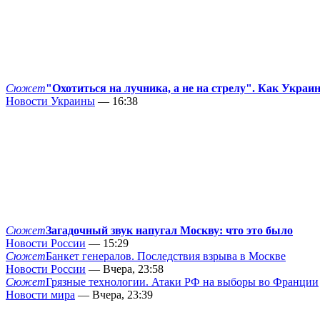
Сюжет
"Охотиться на лучника, а не на стрелу". Как Украи
Новости Украины
— 16:38
Сюжет
Загадочный звук напугал Москву: что это было
Новости России
— 15:29
Сюжет
Банкет генералов. Последствия взрыва в Москве
Новости России
— Вчера, 23:58
Сюжет
Грязные технологии. Атаки РФ на выборы во Франции
Новости мира
— Вчера, 23:39