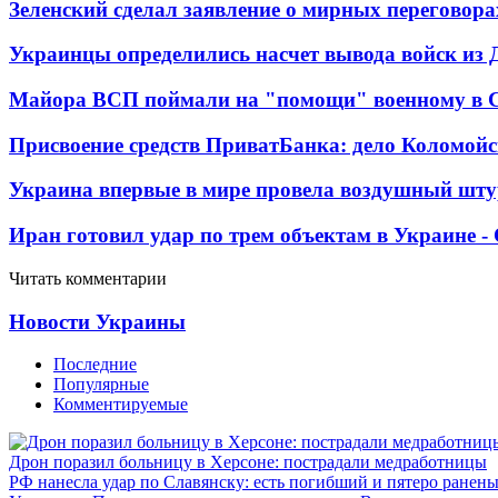
Зеленский сделал заявление о мирных переговора
Украинцы определились насчет вывода войск из 
Майора ВСП поймали на "помощи" военному в
Присвоение средств ПриватБанка: дело Коломойс
Украина впервые в мире провела воздушный шту
Иран готовил удар по трем объектам в Украине 
Читать комментарии
Новости Украины
Последние
Популярные
Комментируемые
Дрон поразил больницу в Херсоне: пострадали медработницы
РФ нанесла удар по Славянску: есть погибший и пятеро ранен