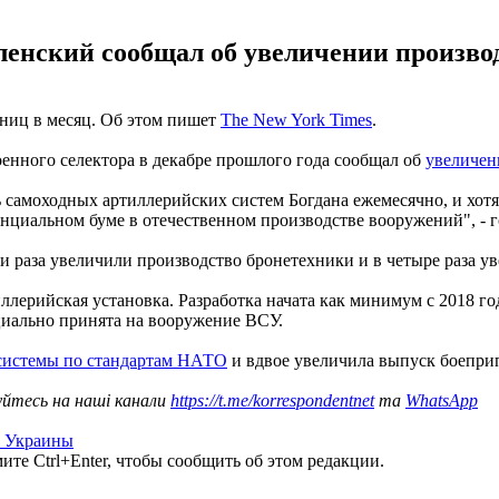
енский сообщал об увеличении производ
ниц в месяц. Об этом пишет
The New York Times
.
енного селектора в декабре прошлого года сообщал об
увеличен
самоходных артиллерийских систем Богдана ежемесячно, и хотя 
енциальном буме в отечественном производстве вооружений", - 
и раза увеличили производство бронетехники и в четыре раза у
иллерийская установка. Разработка начата как минимум с 2018 го
циально принята на вооружение ВСУ.
 системы по стандартам НАТО
и вдвое увеличила выпуск боепри
уйтесь на наші канали
https://t.me/korrespondentnet
та
WhatsApp
и Украины
те Ctrl+Enter, чтобы сообщить об этом редакции.