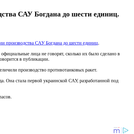
ства САУ Богдана до шести единиц.
ии производства САУ Богдана до шести единиц
.
официальные лица не говорят, сколько их было сделано в
говорится в публикации.
величили производство противотанковых ракет.
да. Она стала первой украинской САУ, разработанной под
пасов.