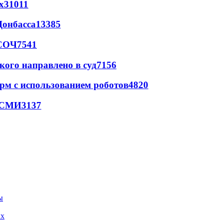
х
31011
Донбасса
13385
 СОЧ
7541
кого направлено в суд
7156
рм с использованием роботов
4820
- СМИ
3137
ых