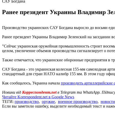
САУ Богдана
Ранее президент Украины Владимир Зел
Производство украинских САУ Богдана выросло до восьми еди
Ранее президент Украины Владимир Зеленский на заседании во
"Сейчас украинская оружейная промышленность строит восемь 
целом, увеличение объемов производства сигнализирует о пот
Также отмечается, что украинские оборонные предприятия в тр
САУ Богдана - это украинская колесная 155-мм самоходная арт
стандартный для стран НАТО калибр 155 мм. В этом году офи
Как сообщалось, Украина начала
производить артиллерийские
Новини від
Корреспондент.net
в Telegram та WhatsApp. Підпис
Читайте Korrespondent.net в Google News
ТЕГИ:
производство
,
оружие
,
военное производство
,
новост
Если вы заметили ошибку, выделите необходимый текст и нажми