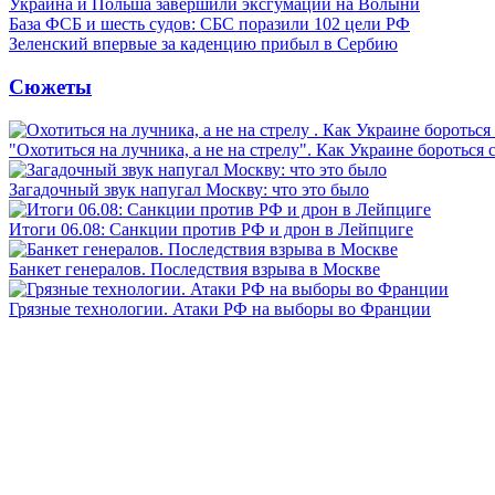
Украина и Польша завершили эксгумации на Волыни
База ФСБ и шесть судов: СБС поразили 102 цели РФ
Зеленский впервые за каденцию прибыл в Сербию
Сюжеты
"Охотиться на лучника, а не на стрелу". Как Украине бороться 
Загадочный звук напугал Москву: что это было
Итоги 06.08: Санкции против РФ и дрон в Лейпциге
Банкет генералов. Последствия взрыва в Москве
Грязные технологии. Атаки РФ на выборы во Франции