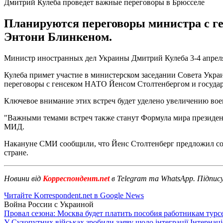
Дмитрий Кулеба проведет важные переговоры в Брюсселе
Планируются переговоры министра с г
Энтони Блинкеном.
Министр иностранных дел Украины Дмитрий Кулеба 3-4 апреля 
Кулеба примет участие в министерском заседании Совета Укра
переговоры с генсеком НАТО Йенсом Столтенбергом и госуд
Ключевое внимание этих встреч будет уделено увеличению в
"Важными темами встреч также станут Формула мира президент
МИД.
Накануне СМИ сообщили, что Йенс Столтенберг предложил со
стране.
Новини від
Корреспондент.net
в Telegram та WhatsApp. Підпис
Читайте Korrespondent.net в Google News
Война России с Украиной
Провал сезона: Москва будет платить пособия работникам тур
У Сухопутних військах зробили заяву щодо інтеграції Інтернац