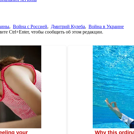
аины
,
Война с Россией
,
Дмитрий Кулеба
,
Война в Украине
те Ctrl+Enter, чтобы сообщить об этом редакции.