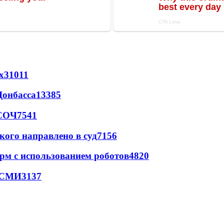
х
31011
Донбасса
13385
 СОЧ
7541
кого направлено в суд
7156
рм с использованием роботов
4820
- СМИ
3137