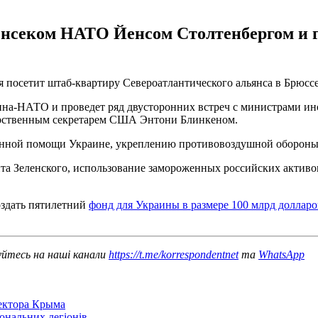
енсеком НАТО Йенсом Столтенбергом и
посетит штаб-квартиру Североатлантического альянса в Брюссе
ина-НАТО и проведет ряд двусторонних встреч с министрами ин
арственным секретарем США Энтони Блинкеном.
оенной помощи Украине, укреплению противовоздушной оборон
а Зеленского, использование замороженных российских активов
здать пятилетний
фонд для Украины в размере 100 млрд долларо
уйтесь на наші канали
https://t.me/korrespondentnet
та
WhatsApp
сектора Крыма
іональних легіонів