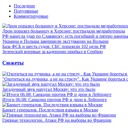
Последние
Популярные
Комментируемые
Дрон поразил больницу в Херсоне: пострадали медработницы
РФ нанесла удар по Славянску: есть погибший и пятеро ранен
Украина и Польша завершили эксгумации на Волыни
База ФСБ и шесть судов: СБС поразили 102 цели РФ
Зеленский впервые за каденцию прибыл в Сербию
Сюжеты
"Охотиться на лучника, а не на стрелу". Как Украине бороться 
Загадочный звук напугал Москву: что это было
Итоги 06.08: Санкции против РФ и дрон в Лейпциге
Банкет генералов. Последствия взрыва в Москве
Грязные технологии. Атаки РФ на выборы во Франции