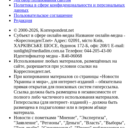
Политика в сфере конфиденциальности и персональных
данных
Пользовательское соглашение
Редакция
© 2000-2026, Korrespondent.net
Субъект в сфере онлайн-медиа Название онлайн-медиа -
«КореспонденТ.net» Адрес: 02091, місто Київ,
ХАРКІВСЬКЕ ШОСЕ, будинок 172-Б, офіс 208/1 E-mail:
sunlight@mediadim.com.ua
Телефон: 044-205-43-00
Идентификатор медиа - R40-06068
Использование любых материалов, размещённых на
сайте, разрешается при условии ссылки на
Корреспондент.net.
При копировании материалов со страницы «Новости
Украины и мира», для интернет-изданий – обязательна
прямая открытая для поисковых систем гиперссылка.
Ссылка должна быть размещена в независимости от
полного либо частичного использования материалов.
Гиперссылка (для интернет- изданий) – должна быть
размещена в подзаголовке или в первом абзаце
материала.
Новости с пометками "Мнение", "Экспертиза",
"Заявление", "Регионы", "Деньги", "Власть", "Выборы",
"Тест-драйв", "Спецпроекты", "Промо" публикуются на