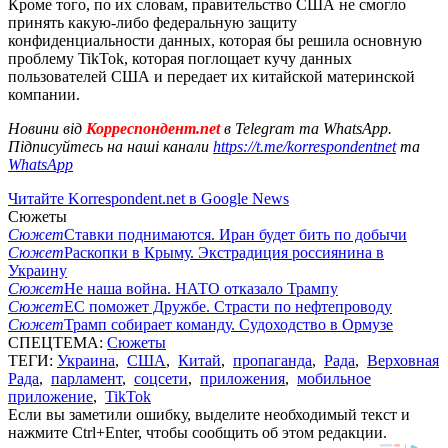
Кроме того, по их словам, правительство США не смогло
принять какую-либо федеральную защиту
конфиденциальности данных, которая бы решила основную
проблему TikTok, которая поглощает кучу данных
пользователей США и передает их китайской материнской
компании.
Новини від
Корреспондент.net
в Telegram та WhatsApp.
Підписуйтесь на наші канали
https://t.me/korrespondentnet
та
WhatsApp
Читайте Korrespondent.net в Google News
Сюжеты
Сюжет
Ставки поднимаются. Иран будет бить по добычи
Сюжет
Раскопки в Крыму. Экстрадиция россиянина в
Украину
Сюжет
Не наша война. НАТО отказало Трампу
Сюжет
ЕС поможет Дружбе. Страсти по нефтепроводу
Сюжет
Трамп собирает команду. Судоходство в Ормузе
СПЕЦТЕМА:
Сюжеты
ТЕГИ:
Украина
,
США
,
Китай
,
пропаганда
,
Рада
,
Верховная
Рада
,
парламент
,
соцсети
,
приложения
,
мобильное
приложение
,
TikTok
Если вы заметили ошибку, выделите необходимый текст и
нажмите Ctrl+Enter, чтобы сообщить об этом редакции.