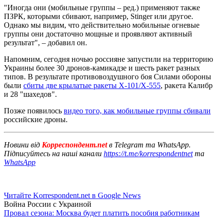
"Иногда они (мобильные группы – ред.) применяют также
ПЗРК, которыми сбивают, например, Stinger или другое.
Однако мы видим, что действительно мобильные огневые
группы они достаточно мощные и проявляют активный
результат", – добавил он.
Напомним, сегодня ночью россияне запустили на территорию
Украины более 30 дронов-камикадзе и шесть ракет разных
типов. В результате противовоздушного боя Силами обороны
были
сбиты две крылатые ракеты Х-101/Х-555
, ракета Калибр
и 28 "шахедов".
Позже появилось
видео того, как мобильные группы сбивали
российские дроны.
Новини від
Корреспондент.net
в Telegram та WhatsApp.
Підписуйтесь на наші канали
https://t.me/korrespondentnet
та
WhatsApp
Читайте Korrespondent.net в Google News
Война России с Украиной
Провал сезона: Москва будет платить пособия работникам