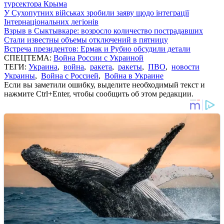
турсектора Крыма
У Сухопутних військах зробили заяву щодо інтеграції
Інтернаціональних легіонів
Взрыв в Сыктывкаре: возросло количество пострадавших
Стали известны объемы отключений в пятницу
Встреча президентов: Ермак и Рубио обсудили детали
СПЕЦТЕМА:
Война России с Украиной
ТЕГИ:
Украина
,
война
,
ракета
,
ракеты
,
ПВО
,
новости
Украины
,
Война с Россией
,
Война в Украине
Если вы заметили ошибку, выделите необходимый текст и
нажмите Ctrl+Enter, чтобы сообщить об этом редакции.