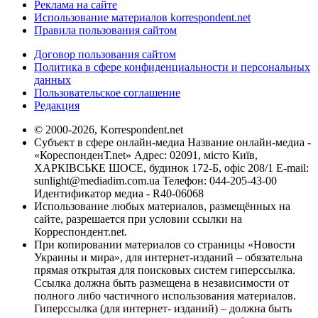
Реклама на сайте
Использование материалов korrespondent.net
Правила пользования сайтом
Договор пользования сайтом
Политика в сфере конфиденциальности и персональных
данных
Пользовательское соглашение
Редакция
© 2000-2026, Korrespondent.net
Субъект в сфере онлайн-медиа Название онлайн-медиа -
«КореспонденТ.net» Адрес: 02091, місто Київ,
ХАРКІВСЬКЕ ШОСЕ, будинок 172-Б, офіс 208/1 E-mail:
sunlight@mediadim.com.ua
Телефон: 044-205-43-00
Идентификатор медиа - R40-06068
Использование любых материалов, размещённых на
сайте, разрешается при условии ссылки на
Корреспондент.net.
При копировании материалов со страницы «Новости
Украины и мира», для интернет-изданий – обязательна
прямая открытая для поисковых систем гиперссылка.
Ссылка должна быть размещена в независимости от
полного либо частичного использования материалов.
Гиперссылка (для интернет- изданий) – должна быть