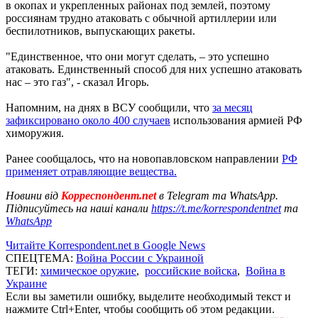
в окопах и укрепленных районах под землей, поэтому
россиянам трудно атаковать с обычной артиллерии или
беспилотников, выпускающих ракеты.
"Единственное, что они могут сделать, – это успешно
атаковать. Единственный способ для них успешно атаковать
нас – это газ", - сказал Игорь.
Напомним, на днях в ВСУ сообщили, что
за месяц
зафиксировано около 400 случаев
использования армией РФ
химоружия.
Ранее сообщалось, что на новопавловском направлении
РФ
применяет отравляющие вещества.
Новини від
Корреспондент.net
в Telegram та WhatsApp.
Підписуйтесь на наші канали
https://t.me/korrespondentnet
та
WhatsApp
Читайте Korrespondent.net в Google News
СПЕЦТЕМА:
Война России с Украиной
ТЕГИ:
химическое оружие
,
российские войска
,
Война в
Украине
Если вы заметили ошибку, выделите необходимый текст и
нажмите Ctrl+Enter, чтобы сообщить об этом редакции.