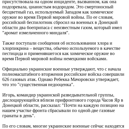
присутствовала на одном инциденте, вызванном, как она
подозревала, цианистым водородом. Это смертоносный
бесцветный газ, используемый Западом как химическое
оружие во время Первой мировой войны. По ее словам,
российский беспилотник сбросил на военных в Донецкой
области два боеприпаса с неизвестным газом, который имел
"аромат измельченного миндаля".
Также поступали сообщения об использовании хлора и
хлорпикрина – вещества, обычно используемого в качестве
пестицида и применявшегося как химическое оружие во
время Первой мировой войны немецкими войсками.
Официально украинские военные утверждают, что с начала
полномасштабного вторжения российские войска совершили
626 газовых атак. Однако Ребекка Мачоровски утверждает,
что это "существенная недооценка".
Игорь, командир украинской разведывательной группы,
дислоцирующейся вблизи прифронтового города Часов Яр в
Донецкой области, рассказал: "Почти на каждую позицию на
нашем участке фронта сбрасывали по одной-две газовые
гранаты в день".
По его словам, многие украинские военные сейчас находятся