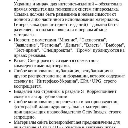
Украины и мира», для интернет-изданий – обязательна
прямая открытая для поисковых систем гиперссылка.
Ссылка должна быть размещена в независимости от
полного либо частичного использования материалов.
Гиперссылка (для интернет- изданий) – должна быть
размещена в подзаголовке или в первом абзаце
материала.
Новости с пометками "Мнение", "Экспертиза",
"Заявление", "Регионы", "Деньги", "Власть", "Выборы",
"Тест-драйв", "Спецпроекты", "Промо" публикуются на
правах рекламы.
Раздел Спецпроекты создается совместно с
коммерческими партнерами.
Любое копирование, публикация, републикация и
другое распространение информации, которое содержит
ссылку на "Интерфакс-Украина", EPA / UPG, строго
воспрещается.
Владелец веб-страницы в разделе Я- Корреспондент
является автор публикации.
Любое копирование, перепечатка и воспроизведение
фотографий и/или аудиовизуальных материалов,
принадлежащих правообладателю Getty Images, строго
запрещено.
Материалы сайта korrespondent.net предназначены для
лиц старше 21 года (21+). Участие в азартных играх