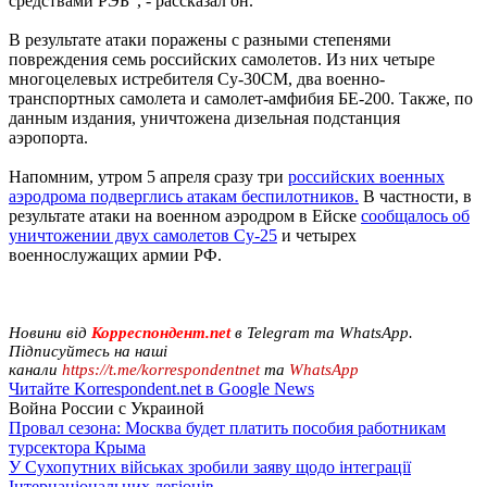
средствами РЭБ", - рассказал он.
В результате атаки поражены с разными степенями
повреждения семь российских самолетов. Из них четыре
многоцелевых истребителя Су-30СМ, два военно-
транспортных самолета и самолет-амфибия БЕ-200. Также, по
данным издания, уничтожена дизельная подстанция
аэропорта.
Напомним, утром 5 апреля сразу три
российских военных
аэродрома подверглись атакам беспилотников.
В частности, в
результате атаки на военном аэродром в Ейске
сообщалось об
уничтожении двух самолетов Су-25
и четырех
военнослужащих армии РФ.
Новини від
Корреспондент.net
в Telegram та WhatsApp.
Підписуйтесь на наші
канали
https://t.me/korrespondentnet
та
WhatsApp
Читайте Korrespondent.net в Google News
Война России с Украиной
Провал сезона: Москва будет платить пособия работникам
турсектора Крыма
У Сухопутних військах зробили заяву щодо інтеграції
Інтернаціональних легіонів