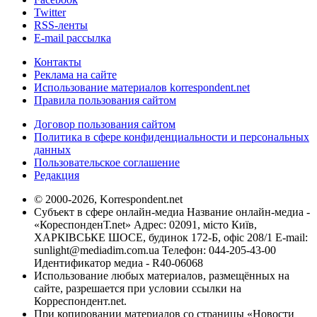
Twitter
RSS-ленты
E-mail рассылка
Контакты
Реклама на сайте
Использование материалов korrespondent.net
Правила пользования сайтом
Договор пользования сайтом
Политика в сфере конфиденциальности и персональных
данных
Пользовательское соглашение
Редакция
© 2000-2026, Korrespondent.net
Субъект в сфере онлайн-медиа Название онлайн-медиа -
«КореспонденТ.net» Адрес: 02091, місто Київ,
ХАРКІВСЬКЕ ШОСЕ, будинок 172-Б, офіс 208/1 E-mail:
sunlight@mediadim.com.ua
Телефон: 044-205-43-00
Идентификатор медиа - R40-06068
Использование любых материалов, размещённых на
сайте, разрешается при условии ссылки на
Корреспондент.net.
При копировании материалов со страницы «Новости