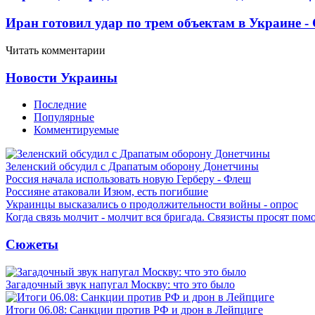
Иран готовил удар по трем объектам в Украине 
Читать комментарии
Новости Украины
Последние
Популярные
Комментируемые
Зеленский обсудил с Драпатым оборону Донетчины
Россия начала использовать новую Герберу - Флеш
Россияне атаковали Изюм, есть погибшие
Украинцы высказались о продолжительности войны - опрос
Когда связь молчит - молчит вся бригада. Связисты просят по
Сюжеты
Загадочный звук напугал Москву: что это было
Итоги 06.08: Санкции против РФ и дрон в Лейпциге