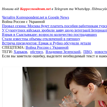
Новини від
Корреспондент.net
в Telegram та WhatsApp. Підписуй
Читайте Korrespondent.net в Google News
Война России с Украиной
Провал сезона: Москва будет платить пособия работникам тур
У Сухопутних військах зробили заяву щодо інтеграції Інтернац
Взрыв в Сыктывкаре: возросло количество пострадавших
Стали известны объемы отключений в пятницу
Встреча президентов: Ермак и Рубио обсудили детали
СПЕЦТЕМА:
Война России с Украиной
ТЕГИ:
Харьков
,
обстрел
,
Владимир Зеленский
,
ПВО
,
новост
Если вы заметили ошибку, выделите необходимый текст и нажми