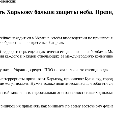
Зеленский
ь Харькову больше защиты неба. Прези
сейчас находиться в Украине, чтобы впоследствии не пришлось
ообращения в воскресенье, 7 апреля.
й террор, теперь еще и фактически ежедневно – авиабомбами. М
– для каждого и каждой отвечающих за международную коммуника
нас, в Украине, средств ПВО не хватает - и это очевидно для в
ские террористы причиняют Харькову, причиняют Купянску, гор
 могут помочь. Нужна только политическая воля, чтобы эти си
 этой задачи – это персональная ответственность наших диплома
е пришлось их применять как минимум по всему восточному флан