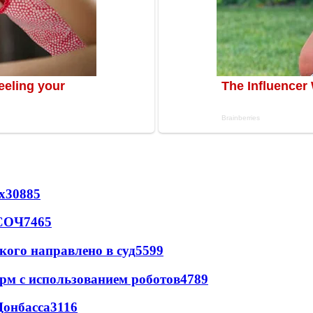
х
30885
 СОЧ
7465
кого направлено в суд
5599
рм с использованием роботов
4789
Донбасса
3116