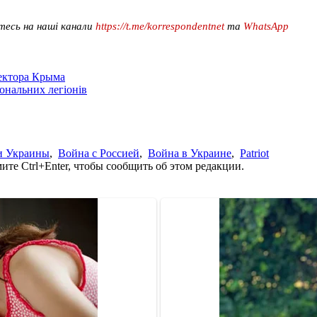
тесь на наші канали
https://t.me/korrespondentnet
та
WhatsApp
сектора Крыма
іональних легіонів
и Украины
,
Война с Россией
,
Война в Украине
,
Patriot
те Ctrl+Enter, чтобы сообщить об этом редакции.