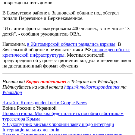
повреждены пять домов.
В Бахмутском районе в Звановской общине под обстрел
попали Переездное и Верхнекаменное.
"Из линии фронта эвакуированы 400 человек, в том числе 13
детей", - сообщил руководитель ОВА.
Напомним,
в Житомирской области раздались взрывы
. В
Звягельской общине в результате атаки РФ
поврежден объект
критической инфраструктуры
. Местных жителей
предупредили об угрозе загрязнения воздуха и переводе школ
на дистанционный формат обучения.
Новини від
Корреспондент.net
в Telegram та WhatsApp.
Підписуйтесь на наші канали
https://t.me/korrespondentnet
та
WhatsApp
Читайте Korrespondent.net в Google News
Война России с Украиной
Провал сезона: Москва будет платить пособия работникам
турсектора Крыма
У Сухопутних військах зробили заяву щодо інтеграції
Інтернаціональних легіонів