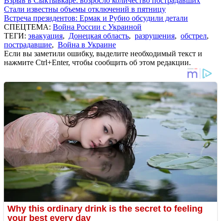
Взрыв в Сыктывкаре: возросло количество пострадавших
Стали известны объемы отключений в пятницу
Встреча президентов: Ермак и Рубио обсудили детали
СПЕЦТЕМА:
Война России с Украиной
ТЕГИ:
эвакуация
,
Донецкая область
,
разрушения
,
обстрел
,
пострадавшие
,
Война в Украине
Если вы заметили ошибку, выделите необходимый текст и
нажмите Ctrl+Enter, чтобы сообщить об этом редакции.