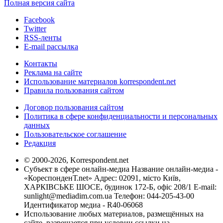
Полная версия сайта
Facebook
Twitter
RSS-ленты
E-mail рассылка
Контакты
Реклама на сайте
Использование материалов korrespondent.net
Правила пользования сайтом
Договор пользования сайтом
Политика в сфере конфиденциальности и персональных
данных
Пользовательское соглашение
Редакция
© 2000-2026, Korrespondent.net
Субъект в сфере онлайн-медиа Название онлайн-медиа -
«КореспонденТ.net» Адрес: 02091, місто Київ,
ХАРКІВСЬКЕ ШОСЕ, будинок 172-Б, офіс 208/1 E-mail:
sunlight@mediadim.com.ua
Телефон: 044-205-43-00
Идентификатор медиа - R40-06068
Использование любых материалов, размещённых на
сайте, разрешается при условии ссылки на