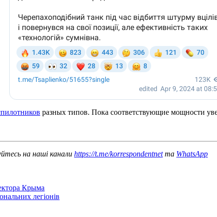
спилотников
разных типов. Пока соответствующие мощности ув
уйтесь на наші канали
https://t.me/korrespondentnet
та
WhatsApp
сектора Крыма
іональних легіонів