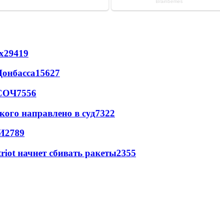
х
29419
Донбасса
15627
 СОЧ
7556
кого направлено в суд
7322
И
2789
triot начнет сбивать ракеты
2355