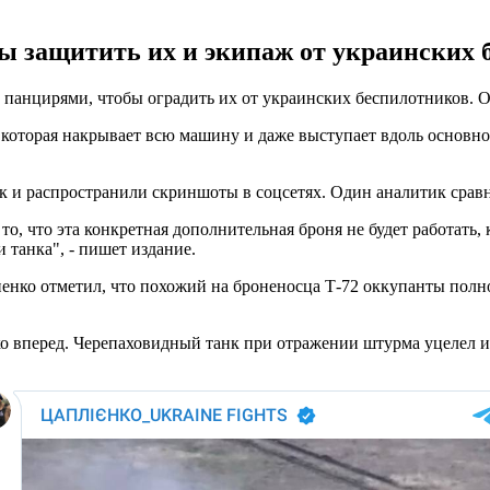
 защитить их и экипаж от украинских б
панцирями, чтобы оградить их от украинских беспилотников. 
которая накрывает всю машину и даже выступает вдоль основног
 и распространили скриншоты в соцсетях. Один аналитик сравни
о, что эта конкретная дополнительная броня не будет работать, к
 танка", - пишет издание.
нко отметил, что похожий на броненосца Т-72 оккупанты полн
ко вперед. Черепаховидный танк при отражении штурма уцелел и