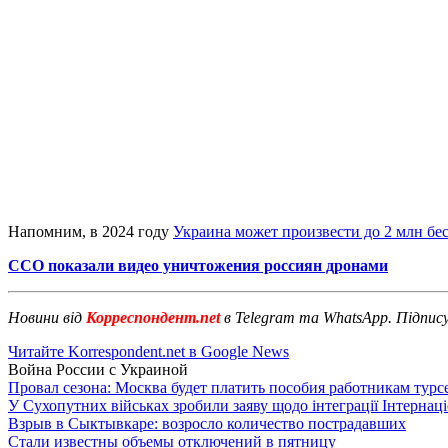
Напомним, в 2024 году
Украина может произвести до 2 млн бе
ССО показали видео уничтожения россиян дронами
Новини від
Корреспондент.net
в Telegram та WhatsApp. Підпис
Читайте Korrespondent.net в Google News
Война России с Украиной
Провал сезона: Москва будет платить пособия работникам тур
У Сухопутних військах зробили заяву щодо інтеграції Інтернац
Взрыв в Сыктывкаре: возросло количество пострадавших
Стали известны объемы отключений в пятницу