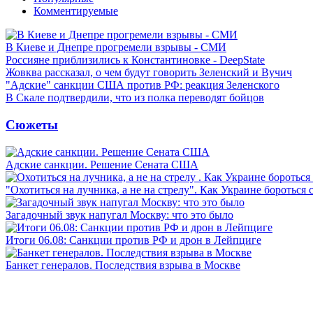
Комментируемые
В Киеве и Днепре прогремели взрывы - СМИ
Россияне приблизились к Константиновке - DeepState
Жовква рассказал, о чем будут говорить Зеленский и Вучич
"Адские" санкции США против РФ: реакция Зеленского
В Скале подтвердили, что из полка переводят бойцов
Сюжеты
Адские санкции. Решение Сената США
"Охотиться на лучника, а не на стрелу". Как Украине бороться 
Загадочный звук напугал Москву: что это было
Итоги 06.08: Санкции против РФ и дрон в Лейпциге
Банкет генералов. Последствия взрыва в Москве