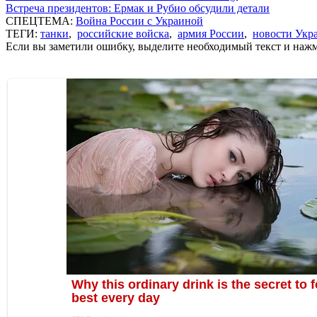
Встреча президентов: Ермак и Рубио обсудили детали
СПЕЦТЕМА:
Война России с Украиной
ТЕГИ:
танки
,
российские войска
,
армия России
,
новости Укр
Если вы заметили ошибку, выделите необходимый текст и нажми