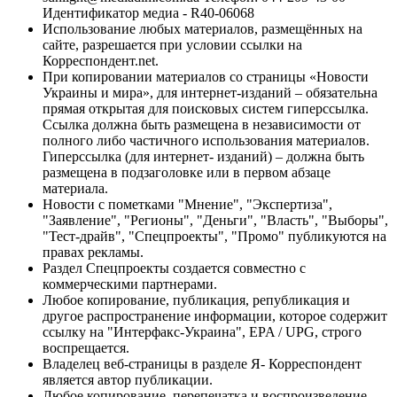
Идентификатор медиа - R40-06068
Использование любых материалов, размещённых на
сайте, разрешается при условии ссылки на
Корреспондент.net.
При копировании материалов со страницы «Новости
Украины и мира», для интернет-изданий – обязательна
прямая открытая для поисковых систем гиперссылка.
Ссылка должна быть размещена в независимости от
полного либо частичного использования материалов.
Гиперссылка (для интернет- изданий) – должна быть
размещена в подзаголовке или в первом абзаце
материала.
Новости с пометками "Мнение", "Экспертиза",
"Заявление", "Регионы", "Деньги", "Власть", "Выборы",
"Тест-драйв", "Спецпроекты", "Промо" публикуются на
правах рекламы.
Раздел Спецпроекты создается совместно с
коммерческими партнерами.
Любое копирование, публикация, републикация и
другое распространение информации, которое содержит
ссылку на "Интерфакс-Украина", EPA / UPG, строго
воспрещается.
Владелец веб-страницы в разделе Я- Корреспондент
является автор публикации.
Любое копирование, перепечатка и воспроизведение