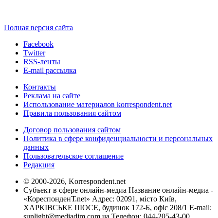
Полная версия сайта
Facebook
Twitter
RSS-ленты
E-mail рассылка
Контакты
Реклама на сайте
Использование материалов korrespondent.net
Правила пользования сайтом
Договор пользования сайтом
Политика в сфере конфиденциальности и персональных
данных
Пользовательское соглашение
Редакция
© 2000-2026, Korrespondent.net
Субъект в сфере онлайн-медиа Название онлайн-медиа -
«КореспонденТ.net» Адрес: 02091, місто Київ,
ХАРКІВСЬКЕ ШОСЕ, будинок 172-Б, офіс 208/1 E-mail:
sunlight@mediadim.com.ua
Телефон: 044-205-43-00