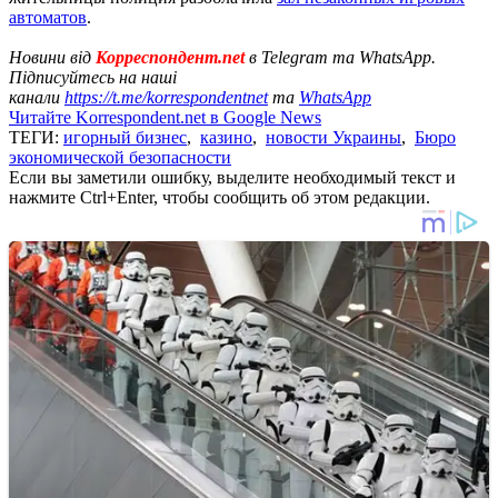
автоматов
.
Новини від
Корреспондент.net
в Telegram та WhatsApp.
Підписуйтесь на наші
канали
https://t.me/korrespondentnet
та
WhatsApp
Читайте Korrespondent.net в Google News
ТЕГИ:
игорный бизнес
,
казино
,
новости Украины
,
Бюро
экономической безопасности
Если вы заметили ошибку, выделите необходимый текст и
нажмите Ctrl+Enter, чтобы сообщить об этом редакции.