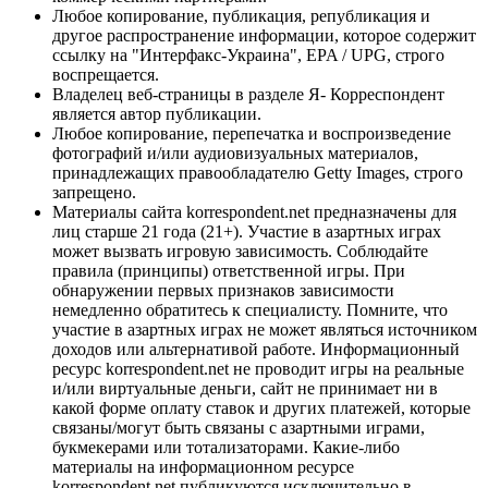
Любое копирование, публикация, републикация и
другое распространение информации, которое содержит
ссылку на "Интерфакс-Украина", EPA / UPG, строго
воспрещается.
Владелец веб-страницы в разделе Я- Корреспондент
является автор публикации.
Любое копирование, перепечатка и воспроизведение
фотографий и/или аудиовизуальных материалов,
принадлежащих правообладателю Getty Images, строго
запрещено.
Материалы сайта korrespondent.net предназначены для
лиц старше 21 года (21+). Участие в азартных играх
может вызвать игровую зависимость. Соблюдайте
правила (принципы) ответственной игры. При
обнаружении первых признаков зависимости
немедленно обратитесь к специалисту. Помните, что
участие в азартных играх не может являться источником
доходов или альтернативой работе. Информационный
ресурс korrespondent.net не проводит игры на реальные
и/или виртуальные деньги, сайт не принимает ни в
какой форме оплату ставок и других платежей, которые
связаны/могут быть связаны с азартными играми,
букмекерами или тотализаторами. Какие-либо
материалы на информационном ресурсе
korrespondent.net публикуются исключительно в