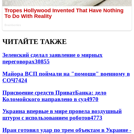
ЧИТАЙТЕ ТАКЖЕ
Зеленский сделал заявление о мирных
переговорах
30855
Майора ВСП поймали на "помощи" военному в
СОЧ
7424
Присвоение средств ПриватБанка: дело
Коломойского направлено в суд
4970
Украина впервые в мире провела воздушный
штурм с использованием роботов
4773
Иран готовил удар по трем объектам в Украине -