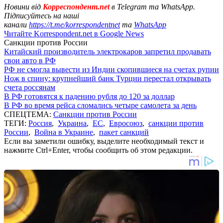
Новини від
Корреспондент.net
в Telegram та WhatsApp.
Підписуйтесь на наші
канали
https://t.me/korrespondentnet
та
WhatsApp
Читайте Korrespondent.net в Google News
Санкции против России
Китайский производитель электрокаров запретил продавать
свои авто в РФ
РФ не смогла вывести из Индии скопившиеся на счетах рупии
Нож в спину: крупнейший банк Турции перестал открывать
счета россянам
В РФ готовятся к падению рубля до 120 за доллар
В РФ во время рейса сломались четыре самолета за день
СПЕЦТЕМА:
Санкции против России
ТЕГИ:
Россия
,
Украина
,
ЕС
,
Евросоюз
,
санкции против
России
,
Война в Украине
,
пакет санкций
Если вы заметили ошибку, выделите необходимый текст и
нажмите Ctrl+Enter, чтобы сообщить об этом редакции.