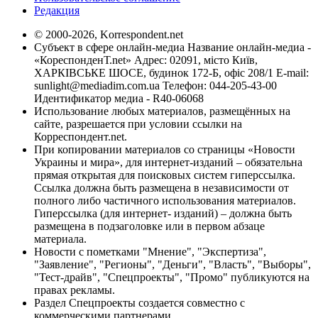
Редакция
© 2000-2026, Korrespondent.net
Субъект в сфере онлайн-медиа Название онлайн-медиа -
«КореспонденТ.net» Адрес: 02091, місто Київ,
ХАРКІВСЬКЕ ШОСЕ, будинок 172-Б, офіс 208/1 E-mail:
sunlight@mediadim.com.ua
Телефон: 044-205-43-00
Идентификатор медиа - R40-06068
Использование любых материалов, размещённых на
сайте, разрешается при условии ссылки на
Корреспондент.net.
При копировании материалов со страницы «Новости
Украины и мира», для интернет-изданий – обязательна
прямая открытая для поисковых систем гиперссылка.
Ссылка должна быть размещена в независимости от
полного либо частичного использования материалов.
Гиперссылка (для интернет- изданий) – должна быть
размещена в подзаголовке или в первом абзаце
материала.
Новости с пометками "Мнение", "Экспертиза",
"Заявление", "Регионы", "Деньги", "Власть", "Выборы",
"Тест-драйв", "Спецпроекты", "Промо" публикуются на
правах рекламы.
Раздел Спецпроекты создается совместно с
коммерческими партнерами.