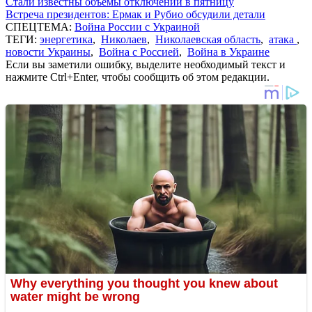
Стали известны объемы отключений в пятницу
Встреча президентов: Ермак и Рубио обсудили детали
СПЕЦТЕМА:
Война России с Украиной
ТЕГИ:
энергетика
,
Николаев
,
Николаевская область
,
атака
,
новости Украины
,
Война с Россией
,
Война в Украине
Если вы заметили ошибку, выделите необходимый текст и
нажмите Ctrl+Enter, чтобы сообщить об этом редакции.