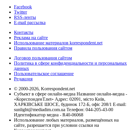
Facebook
Twitter
RSS-ленты
E-mail рассылка
Контакты
Реклама на сайте
Использование материалов korrespondent.net
Правила пользования сайтом
Договор пользования сайтом
Политика в сфере конфиденциальности и персональных
данных
Пользовательское соглашение
Редакция
© 2000-2026, Korrespondent.net
Субъект в сфере онлайн-медиа Название онлайн-медиа -
«КореспонденТ.net» Адрес: 02091, місто Київ,
ХАРКІВСЬКЕ ШОСЕ, будинок 172-Б, офіс 208/1 E-mail:
sunlight@mediadim.com.ua
Телефон: 044-205-43-00
Идентификатор медиа - R40-06068
Использование любых материалов, размещённых на
сайте, разрешается при условии ссылки на