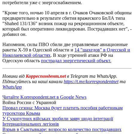
потребители уже с энергоснабжением.
"Кроме того, ночью 10 апреля в г. Очаков Очаковской общины
предварительно в результате сбития вражеского БпЛА типа
"Shahed 131/136" возник пожар на рекреационном объекте,
который был оперативно ликвидирован. Пострадавших нет", -
добавил он.
Напомним, силы ПВО сбили две управляемые авиационные
ракеты Х-59 в Одесской области и
14 "шахедов" в Одесской и
Николаевской областях
. В ходе утренней атаки РФ на
Одесскую область
пострадал энергетический объект.
Новини від
Корреспондент.net
в Telegram та WhatsApp.
Підписуйтесь на наші канали
https://t.me/korrespondentnet
та
WhatsApp
Читайте Korrespondent.net в Google News
Война России с Украиной
Провал сезона: Москва будет платить пособия работникам
турсектора Крыма
У Сухопутних військах зробили заяву щодо інтеграції
Інтернаціональних легіонів
Взрыв в Сыктывкаре: возросло количество пострадавших