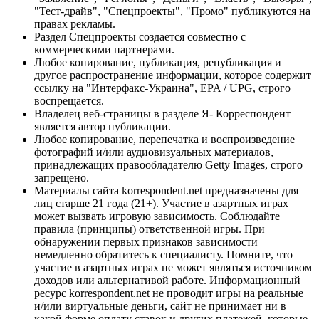
"Тест-драйв", "Спецпроекты", "Промо" публикуются на
правах рекламы.
Раздел Спецпроекты создается совместно с
коммерческими партнерами.
Любое копирование, публикация, републикация и
другое распространение информации, которое содержит
ссылку на "Интерфакс-Украина", EPA / UPG, строго
воспрещается.
Владелец веб-страницы в разделе Я- Корреспондент
является автор публикации.
Любое копирование, перепечатка и воспроизведение
фотографий и/или аудиовизуальных материалов,
принадлежащих правообладателю Getty Images, строго
запрещено.
Материалы сайта korrespondent.net предназначены для
лиц старше 21 года (21+). Участие в азартных играх
может вызвать игровую зависимость. Соблюдайте
правила (принципы) ответственной игры. При
обнаружении первых признаков зависимости
немедленно обратитесь к специалисту. Помните, что
участие в азартных играх не может являться источником
доходов или альтернативой работе. Информационный
ресурс korrespondent.net не проводит игры на реальные
и/или виртуальные деньги, сайт не принимает ни в
какой форме оплату ставок и других платежей, которые