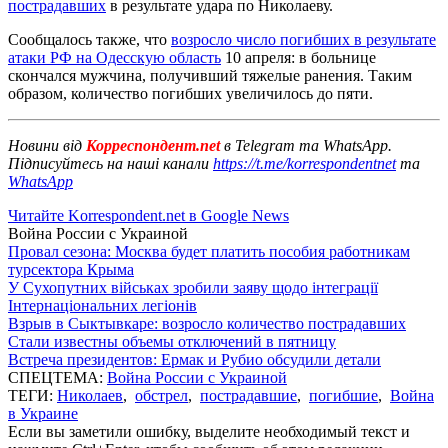
пострадавших
в результате удара по Николаеву.
Сообщалось также, что
возросло число погибших в результате
атаки РФ на Одесскую область
10 апреля: в больнице
скончался мужчина, получивший тяжелые ранения. Таким
образом, количество погибших увеличилось до пяти.
Новини від
Корреспондент.net
в Telegram та WhatsApp.
Підписуйтесь на наші канали
https://t.me/korrespondentnet
та
WhatsApp
Читайте Korrespondent.net в Google News
Война России с Украиной
Провал сезона: Москва будет платить пособия работникам
турсектора Крыма
У Сухопутних військах зробили заяву щодо інтеграції
Інтернаціональних легіонів
Взрыв в Сыктывкаре: возросло количество пострадавших
Стали известны объемы отключений в пятницу
Встреча президентов: Ермак и Рубио обсудили детали
СПЕЦТЕМА:
Война России с Украиной
ТЕГИ:
Николаев
,
обстрел
,
пострадавшие
,
погибшие
,
Война
в Украине
Если вы заметили ошибку, выделите необходимый текст и