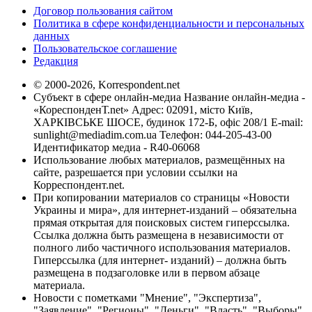
Договор пользования сайтом
Политика в сфере конфиденциальности и персональных
данных
Пользовательское соглашение
Редакция
© 2000-2026, Korrespondent.net
Субъект в сфере онлайн-медиа Название онлайн-медиа -
«КореспонденТ.net» Адрес: 02091, місто Київ,
ХАРКІВСЬКЕ ШОСЕ, будинок 172-Б, офіс 208/1 E-mail:
sunlight@mediadim.com.ua
Телефон: 044-205-43-00
Идентификатор медиа - R40-06068
Использование любых материалов, размещённых на
сайте, разрешается при условии ссылки на
Корреспондент.net.
При копировании материалов со страницы «Новости
Украины и мира», для интернет-изданий – обязательна
прямая открытая для поисковых систем гиперссылка.
Ссылка должна быть размещена в независимости от
полного либо частичного использования материалов.
Гиперссылка (для интернет- изданий) – должна быть
размещена в подзаголовке или в первом абзаце
материала.
Новости с пометками "Мнение", "Экспертиза",
"Заявление", "Регионы", "Деньги", "Власть", "Выборы",