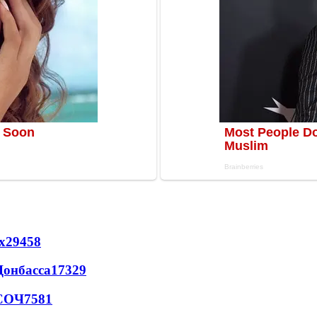
х
29458
Донбасса
17329
 СОЧ
7581