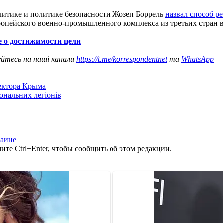
литике и политике безопасности Жозеп Боррель
назвал способ р
опейского военно-промышленного комплекса из третьих стран в
 о достижимости цели
уйтесь на наші канали
https://t.me/korrespondentnet
та
WhatsApp
сектора Крыма
іональних легіонів
раине
те Ctrl+Enter, чтобы сообщить об этом редакции.