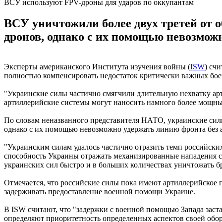
ВСУ используют FPV-дроны для ударов по оккупантам
ВСУ уничтожили более двух третей от 
дронов, однако с их помощью невозмож
Эксперты американского Института изучения войны (
ISW
) сч
полностью компенсировать недостаток критически важных бое
"Украинские силы частично смягчили длительную нехватку арт
артиллерийские системы могут наносить намного более мощны
По словам неназванного представителя НАТО, украинские сил
однако с их помощью невозможно удержать линию фронта без 
"Украинским силам удалось частично отразить темп российских
способность Украины отражать механизированные нападения с
украинских сил быстро и в больших количествах уничтожать б
Отмечается, что российские силы пока имеют артиллерийское п
задерживать предоставление военной помощи Украине.
В ISW считают, что "задержки с военной помощью Запада заст
определяют приоритетность определенных аспектов своей обо