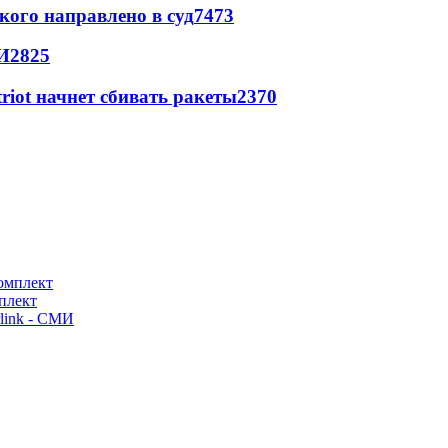
кого направлено в суд
7473
И
2825
triot начнет сбивать ракеты
2370
плект
link - СМИ