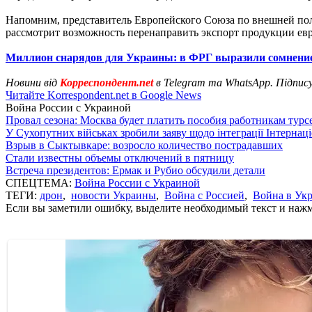
Напомним, представитель Европейского Союза по внешней по
рассмотрит возможность перенаправить экспорт продукции евр
Миллион снарядов для Украины: в ФРГ выразили сомнение
Новини від
Корреспондент.net
в Telegram та WhatsApp. Підпис
Читайте Korrespondent.net в Google News
Война России с Украиной
Провал сезона: Москва будет платить пособия работникам тур
У Сухопутних військах зробили заяву щодо інтеграції Інтернац
Взрыв в Сыктывкаре: возросло количество пострадавших
Стали известны объемы отключений в пятницу
Встреча президентов: Ермак и Рубио обсудили детали
СПЕЦТЕМА:
Война России с Украиной
ТЕГИ:
дрон
,
новости Украины
,
Война с Россией
,
Война в Ук
Если вы заметили ошибку, выделите необходимый текст и нажми