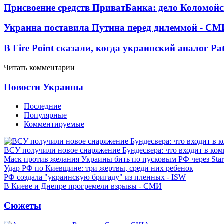
Присвоение средств ПриватБанка: дело Коломойс
Украина поставила Путина перед дилеммой - СМ
В Fire Point сказали, когда украинский аналог Pa
Читать комментарии
Новости Украины
Последние
Популярные
Комментируемые
ВСУ получили новое снаряжение Бундесвера: что входит в ком
Маск против желания Украины бить по пусковым РФ через Star
Удар РФ по Киевщине: три жертвы, среди них ребенок
РФ создала "украинскую бригаду" из пленных - ISW
В Киеве и Днепре прогремели взрывы - СМИ
Сюжеты