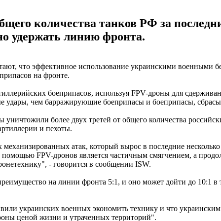
общего количества танков РФ за послед
но удержать линию фронта.
итают, что эффективное использование украинскими военными б
припасов на фронте.
иллерийских боеприпасов, используя FPV-дроны для сдерживани
е удары, чем барражирующие боеприпасы и боеприпасы, сбрасыв
ы уничтожили более двух третей от общего количества российск
артиллерии и пехоты.
 механизированных атак, который вырос в последние несколько 
 помощью FPV-дронов является частичным смягчением, а продо
ронетехнику", - говорится в сообщении ISW.
реимущество на линии фронта 5:1, и оно может дойти до 10:1 в
авили украинских военных экономить технику и что украинским
роны ценой жизни и утраченных территорий".