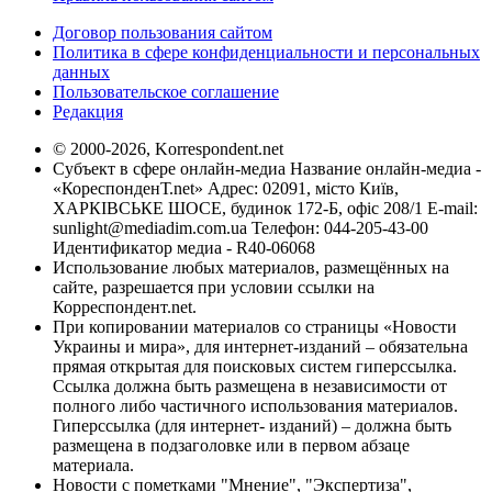
Договор пользования сайтом
Политика в сфере конфиденциальности и персональных
данных
Пользовательское соглашение
Редакция
© 2000-2026, Korrespondent.net
Субъект в сфере онлайн-медиа Название онлайн-медиа -
«КореспонденТ.net» Адрес: 02091, місто Київ,
ХАРКІВСЬКЕ ШОСЕ, будинок 172-Б, офіс 208/1 E-mail:
sunlight@mediadim.com.ua
Телефон: 044-205-43-00
Идентификатор медиа - R40-06068
Использование любых материалов, размещённых на
сайте, разрешается при условии ссылки на
Корреспондент.net.
При копировании материалов со страницы «Новости
Украины и мира», для интернет-изданий – обязательна
прямая открытая для поисковых систем гиперссылка.
Ссылка должна быть размещена в независимости от
полного либо частичного использования материалов.
Гиперссылка (для интернет- изданий) – должна быть
размещена в подзаголовке или в первом абзаце
материала.
Новости с пометками "Мнение", "Экспертиза",