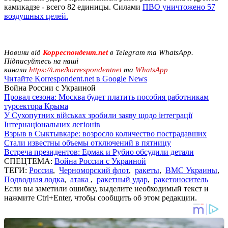
камикадзе - всего 82 единицы. Силами
ПВО уничтожено 57
воздушных целей.
Новини від
Корреспондент.net
в Telegram та WhatsApp.
Підписуйтесь на наші
канали
https://t.me/korrespondentnet
та
WhatsApp
Читайте Korrespondent.net в Google News
Война России с Украиной
Провал сезона: Москва будет платить пособия работникам
турсектора Крыма
У Сухопутних військах зробили заяву щодо інтеграції
Інтернаціональних легіонів
Взрыв в Сыктывкаре: возросло количество пострадавших
Стали известны объемы отключений в пятницу
Встреча президентов: Ермак и Рубио обсудили детали
СПЕЦТЕМА:
Война России с Украиной
ТЕГИ:
Россия
,
Черноморский флот
,
ракеты
,
ВМС Украины
,
Подводная лодка
,
атака
,
ракетный удар
,
ракетоноситель
Если вы заметили ошибку, выделите необходимый текст и
нажмите Ctrl+Enter, чтобы сообщить об этом редакции.