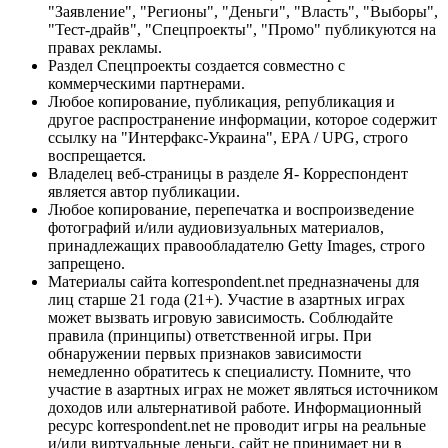
"Заявление", "Регионы", "Деньги", "Власть", "Выборы",
"Тест-драйв", "Спецпроекты", "Промо" публикуются на
правах рекламы.
Раздел Спецпроекты создается совместно с
коммерческими партнерами.
Любое копирование, публикация, републикация и
другое распространение информации, которое содержит
ссылку на "Интерфакс-Украина", EPA / UPG, строго
воспрещается.
Владелец веб-страницы в разделе Я- Корреспондент
является автор публикации.
Любое копирование, перепечатка и воспроизведение
фотографий и/или аудиовизуальных материалов,
принадлежащих правообладателю Getty Images, строго
запрещено.
Материалы сайта korrespondent.net предназначены для
лиц старше 21 года (21+). Участие в азартных играх
может вызвать игровую зависимость. Соблюдайте
правила (принципы) ответственной игры. При
обнаружении первых признаков зависимости
немедленно обратитесь к специалисту. Помните, что
участие в азартных играх не может являться источником
доходов или альтернативой работе. Информационный
ресурс korrespondent.net не проводит игры на реальные
и/или виртуальные деньги, сайт не принимает ни в