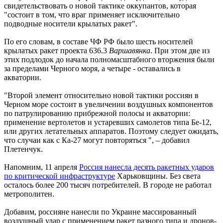
свидетельствовать о новой тактике оккупантов, которая
"состоит в том, что враг применяет исключительно
подводные носители крылатых ракет".
По его словам, в составе ЧФ РФ было шесть носителей
крылатых ракет проекта 636.3
Варшавянка
. При этом две из
этих подлодок до начала полномасштабного вторжения были
за пределами Черного моря, а четыре - оставались в
акватории.
"Второй элемент относительно новой тактики россиян в
Черном море состоит в увеличении воздушных компонентов
по патрулированию прибрежной полосы и акватории:
применение вертолетов и устаревших самолетов типа Бе-12,
или других летательных аппаратов. Поэтому следует ожидать,
что случаи как с Ка-27 могут повторяться ", – добавил
Плетенчук.
Напомним, 11 апреля
Россия нанесла десять ракетных ударов
по критической инфраструктуре
Харьковщины. Без света
осталось более 200 тысяч потребителей. В городе не работал
метрополитен.
Добавим, россияне нанесли по Украине массированный
воздушный удар с применением ракет разного типа и дронов-