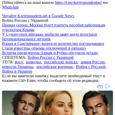
Підписуйтесь на наші канали
https://t.me/korrespondentnet
та
WhatsApp
Читайте Korrespondent.net в Google News
Война России с Украиной
Провал сезона: Москва будет платить пособия работникам
турсектора Крыма
У Сухопутних військах зробили заяву щодо інтеграції
Інтернаціональних легіонів
Взрыв в Сыктывкаре: возросло количество пострадавших
Стали известны объемы отключений в пятницу
Встреча президентов: Ермак и Рубио обсудили детали
СПЕЦТЕМА:
Война России с Украиной
ТЕГИ:
флот
,
разведка
,
российские войска
,
армия России
,
новости Украины
,
российские военные
,
Война с Россией
,
Война в Украине
Если вы заметили ошибку, выделите необходимый текст и
нажмите Ctrl+Enter, чтобы сообщить об этом редакции.