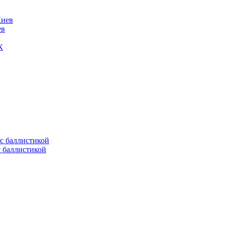
ев
К
с баллистикой