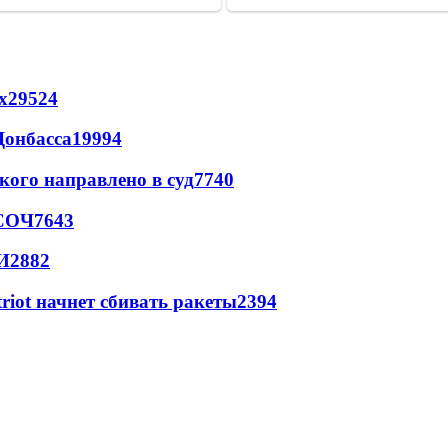
х
29524
Донбасса
19994
кого направлено в суд
7740
 СОЧ
7643
И
2882
triot начнет сбивать ракеты
2394