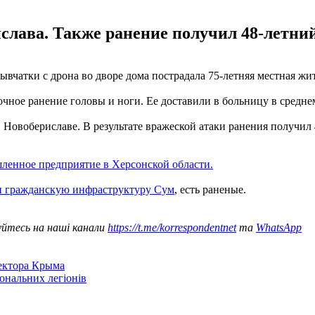
слава. Также ранение получил 48-летни
рывчатки с дрона во дворе дома пострадала 75-летняя местная ж
чное ранение головы и ноги. Ее доставили в больницу в средне
 Новобериславе. В результате вражеской атаки ранения получи
ленное предприятие в Херсонской области.
и гражданскую инфраструктуру Сум
, есть раненые.
уйтесь на наші канали
https://t.me/korrespondentnet
та
WhatsApp
сектора Крыма
іональних легіонів