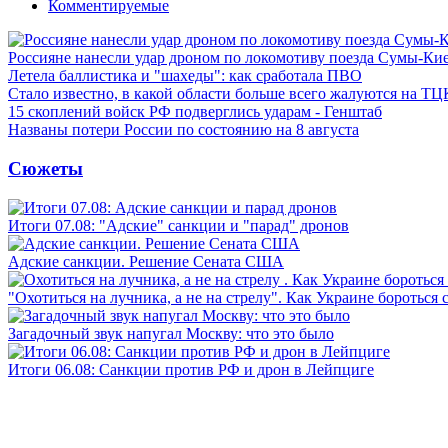
Комментируемые
Россияне нанесли удар дроном по локомотиву поезда Сумы-Ки
Летела баллистика и "шахеды": как сработала ПВО
Стало известно, в какой области больше всего жалуются на ТЦ
15 скоплений войск РФ подверглись ударам - Генштаб
Названы потери России по состоянию на 8 августа
Сюжеты
Итоги 07.08: "Адские" санкции и "парад" дронов
Адские санкции. Решение Сената США
"Охотиться на лучника, а не на стрелу". Как Украине бороться 
Загадочный звук напугал Москву: что это было
Итоги 06.08: Санкции против РФ и дрон в Лейпциге