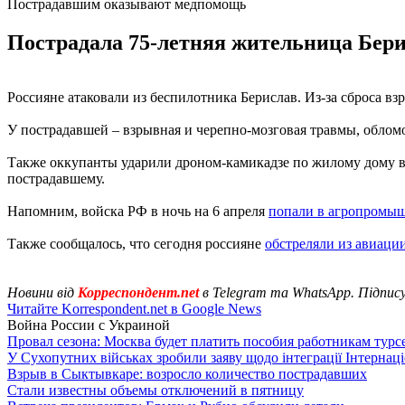
Пострадавшим оказывают медпомощь
Пострадала 75-летняя жительница Бери
Россияне атаковали из беспилотника Берислав. Из-за сброса вз
У пострадавшей – взрывная и черепно-мозговая травмы, обломо
Также оккупанты ударили дроном-камикадзе по жилому дому в
пострадавшему.
Напомним, войска РФ в ночь на 6 апреля
попали в агропромыш
Также сообщалось, что сегодня россияне
обстреляли из авиаци
Новини від
Корреспондент.net
в Telegram та WhatsApp. Підпис
Читайте Korrespondent.net в Google News
Война России с Украиной
Провал сезона: Москва будет платить пособия работникам тур
У Сухопутних військах зробили заяву щодо інтеграції Інтернац
Взрыв в Сыктывкаре: возросло количество пострадавших
Стали известны объемы отключений в пятницу