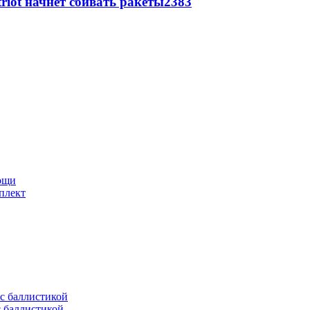
triot начнет сбивать ракеты
2383
мощи
плект
с баллистикой