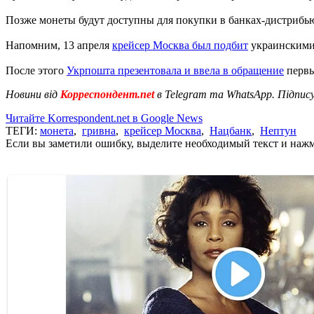
Позже монеты будут доступны для покупки в банках-дистрибь
Напомним, 13 апреля
крейсер Москва был подбит
украинскими 
После этого
Укрпошта презентовала и ввела в обращение
первы
Новини від
Корреспондент.net
в Telegram та WhatsApp. Підпис
Читайте Korrespondent.net в Google News
ТЕГИ:
монета
,
гривна
,
крейсер Москва
,
Нацбанк
,
Нептун
Если вы заметили ошибку, выделите необходимый текст и нажми