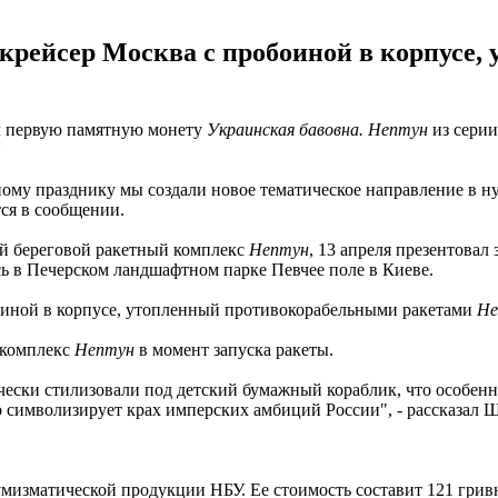
 крейсер Москва с пробоиной в корпусе
ал первую памятную монету
Украинская бавовна. Нептун
из сери
.
ому празднику мы создали новое тематическое направление в 
тся в сообщении.
ий береговой ракетный комплекс
Нептун
, 13 апреля презентовал
ь в Печерском ландшафтном парке Певчее поле в Киеве.
оиной в корпусе, утопленный противокорабельными ракетами
Не
 комплекс
Нептун
в момент запуска ракеты.
ски стилизовали под детский бумажный кораблик, что особенно
 символизирует крах имперских амбиций России", - рассказал 
умизматической продукции НБУ. Ее стоимость составит 121 грив