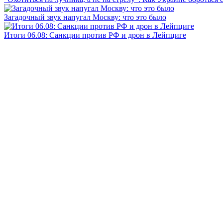
Загадочный звук напугал Москву: что это было
Итоги 06.08: Санкции против РФ и дрон в Лейпциге