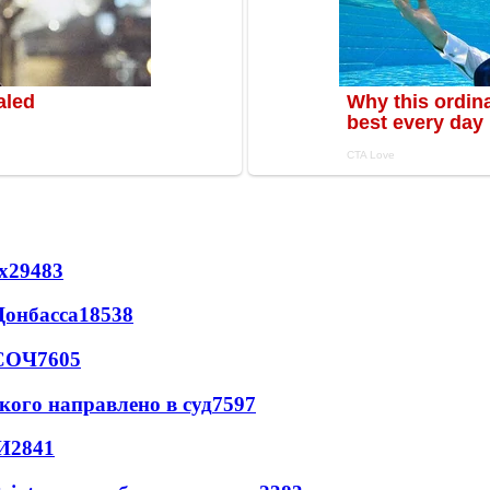
х
29483
Донбасса
18538
 СОЧ
7605
кого направлено в суд
7597
И
2841