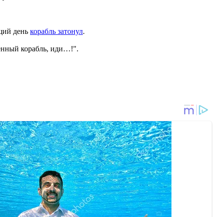
ющий день
корабль затонул
.
енный корабль, иди…!".