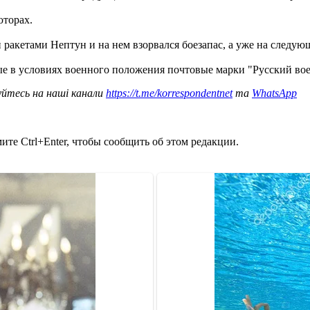
юторах.
ракетами Нептун и на нем взорвался боезапас, а уже на следу
е в условиях военного положения почтовые марки "Русский во
уйтесь на наші канали
https://t.me/korrespondentnet
та
WhatsApp
те Ctrl+Enter, чтобы сообщить об этом редакции.