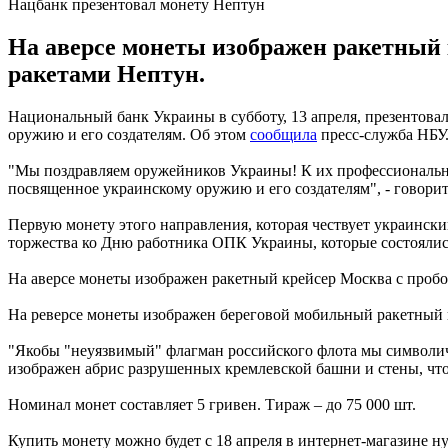
Нацбанк презентовал монету Нептун
На аверсе монеты изображен ракетный
ракетами Нептун.
Национальный банк Украины в субботу, 13 апреля, презентов
оружию и его создателям. Об этом
сообщила
пресс-служба НБУ
"Мы поздравляем оружейников Украины! К их профессиональн
посвященное украинскому оружию и его создателям", - говори
Первую монету этого направления, которая чествует украинск
торжества ко Дню работника ОПК Украины, которые состоялис
На аверсе монеты изображен ракетный крейсер Москва с проб
На реверсе монеты изображен береговой мобильный ракетный
"Якобы "неуязвимый" флагман российского флота мы символиче
изображен абрис разрушенных кремлевской башни и стены, что
Номинал монет составляет 5 гривен. Тираж – до 75 000 шт.
Купить монету можно будет с 18 апреля в интернет-магазине н