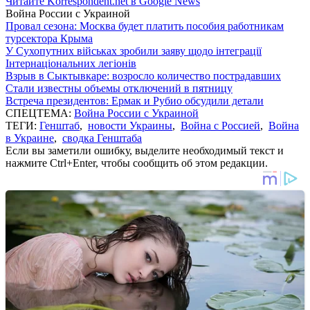
Читайте Korrespondent.net в Google News
Война России с Украиной
Провал сезона: Москва будет платить пособия работникам
турсектора Крыма
У Сухопутних військах зробили заяву щодо інтеграції
Інтернаціональних легіонів
Взрыв в Сыктывкаре: возросло количество пострадавших
Стали известны объемы отключений в пятницу
Встреча президентов: Ермак и Рубио обсудили детали
СПЕЦТЕМА:
Война России с Украиной
ТЕГИ:
Генштаб
,
новости Украины
,
Война с Россией
,
Война
в Украине
,
сводка Генштаба
Если вы заметили ошибку, выделите необходимый текст и
нажмите Ctrl+Enter, чтобы сообщить об этом редакции.