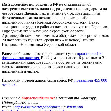
На Херсонском направлении
РФ не отказывается от
намерения вытеснить наши подразделения по плацдармам на
левобережье Днепра. Так, в течение суток совершил пять
безуспешных атак на позиции наших войск в районе
населенного пункта Крынки Херсонской области. Нанес
авиационные удары в районах населенных пунктов Берислав,
Одрадокаменка и Казацкое Херсонской области.
Артиллерийским и минометным обстрелам подверглись около
20 населенных пунктов, среди них - Львовое, Тягинка,
Ивановка, Новотягинка Херсонской области.
Ранее сообщалось, что за прошедшие сутки
произошло 104
боевых столкновения.
В общем, враг нанес 16 ракетных и 31
авиационный удар, совершил 79 обстрелов из реактивных
систем залпового огня по позициям наших войск и
населенным пунктам.
Напомним, потери живой силы войск РФ
превысили 455 000
человек.
Новини від
Корреспондент.net
в Telegram та WhatsApp.
Підписуйтесь на наші
канали
https://t.me/korrespondentnet
та
WhatsApp