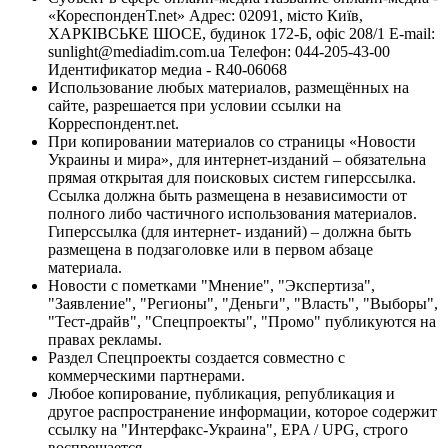
«КореспонденТ.net» Адрес: 02091, місто Київ,
ХАРКІВСЬКЕ ШОСЕ, будинок 172-Б, офіс 208/1 E-mail:
sunlight@mediadim.com.ua
Телефон: 044-205-43-00
Идентификатор медиа - R40-06068
Использование любых материалов, размещённых на
сайте, разрешается при условии ссылки на
Корреспондент.net.
При копировании материалов со страницы «Новости
Украины и мира», для интернет-изданий – обязательна
прямая открытая для поисковых систем гиперссылка.
Ссылка должна быть размещена в независимости от
полного либо частичного использования материалов.
Гиперссылка (для интернет- изданий) – должна быть
размещена в подзаголовке или в первом абзаце
материала.
Новости с пометками "Мнение", "Экспертиза",
"Заявление", "Регионы", "Деньги", "Власть", "Выборы",
"Тест-драйв", "Спецпроекты", "Промо" публикуются на
правах рекламы.
Раздел Спецпроекты создается совместно с
коммерческими партнерами.
Любое копирование, публикация, републикация и
другое распространение информации, которое содержит
ссылку на "Интерфакс-Украина", EPA / UPG, строго
воспрещается.