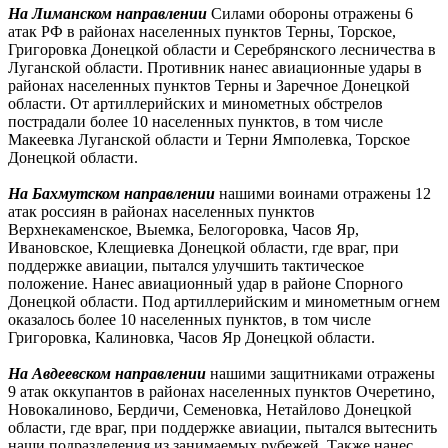
На Лиманском направлении
Силами обороны отражены 6
атак РФ в районах населенных пунктов Терны, Торское,
Григоровка Донецкой области и Серебрянского лесничества в
Луганской области. Противник нанес авиационные удары в
районах населенных пунктов Терны и Заречное Донецкой
области. От артиллерийских и минометных обстрелов
пострадали более 10 населенных пунктов, в том числе
Макеевка Луганской области и Терни Ямполевка, Торское
Донецкой области.
На Бахмутском направлении
нашими воинами отражены 12
атак россиян в районах населенных пунктов
Верхнекаменское, Выемка, Белогоровка, Часов Яр,
Ивановское, Клещиевка Донецкой области, где враг, при
поддержке авиации, пытался улучшить тактическое
положение. Нанес авиационный удар в районе Спорного
Донецкой области. Под артиллерийским и минометным огнем
оказалось более 10 населенных пунктов, в том числе
Григоровка, Калиновка, Часов Яр Донецкой области.
На Авдеевском направлении
нашими защитниками отражены
9 атак оккупантов в районах населенных пунктов Очеретино,
Новокалиново, Бердичи, Семеновка, Нетайлово Донецкой
области, где враг, при поддержке авиации, пытался вытеснить
наши подразделения из занимаемых рубежей. Также нанес