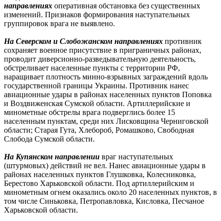
направлениях
оперативная обстановка без существенных
изменений. Признаков формирования наступательных
группировок врага не выявлено.
На Северском и Слобожанском направлениях
противник
сохраняет военное присутствие в приграничных районах,
проводит диверсионно-разведывательную деятельность,
обстреливает населенные пункты с территории РФ,
наращивает плотность минно-взрывных заграждений вдоль
государственной границы Украины. Противник нанес
авиационные удары в районах населенных пунктов Поповка
и Воздвиженская Сумской области. Артиллерийские и
минометные обстрелы врага подверглись более 15
населенным пунктам, среди них Лисковщина Черниговской
области; Старая Гута, Хлебороб, Ромашково, Свободная
Слобода Сумской области.
На Купянском направлении
враг наступательных
(штурмовых) действий не вел. Нанес авиационные удары в
районах населенных пунктов Глушковка, Колесниковка,
Берестово Харьковской области. Под артиллерийским и
минометным огнем оказались около 20 населенных пунктов, в
том числе Синьковка, Петропавловка, Кисловка, Песчаное
Харьковской области.