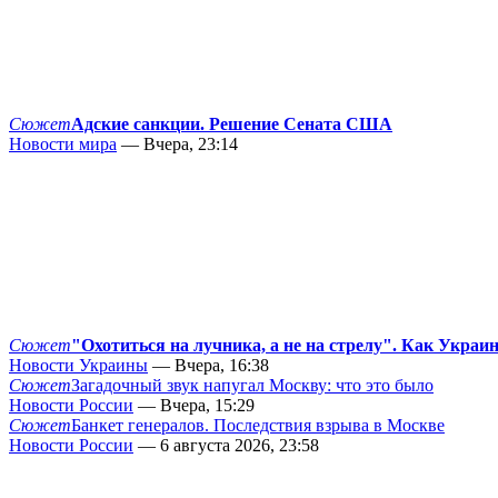
Сюжет
Адские санкции. Решение Сената США
Новости мира
— Вчера, 23:14
Сюжет
"Охотиться на лучника, а не на стрелу". Как Украи
Новости Украины
— Вчера, 16:38
Сюжет
Загадочный звук напугал Москву: что это было
Новости России
— Вчера, 15:29
Сюжет
Банкет генералов. Последствия взрыва в Москве
Новости России
— 6 августа 2026, 23:58