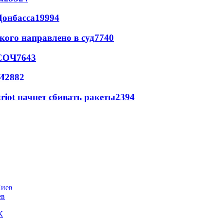
Донбасса
19994
кого направлено в суд
7740
 СОЧ
7643
И
2882
triot начнет сбивать ракеты
2394
ев
К