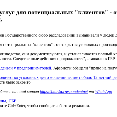
слуг для потенциальных "клиентов" - о
.
ов Государственного бюро расследований выманивали у людей д
я потенциальных "клиентов" - от закрытия уголовных производст
изводство, они документируются, и устанавливается полный кр
ности. Следственные действия продолжаются", - заявили в ГБР.
деньги у предпринимателей
. Аферисты обещали "право на полу
оличество уголовных дел о мошенничестве побило 12-летний ре
дств было закрыто.
уйтесь на наші канали
https://t.me/korrespondentnet
та
WhatsApp
ины
,
ГБР
те Ctrl+Enter, чтобы сообщить об этом редакции.