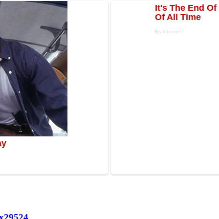
х
29524