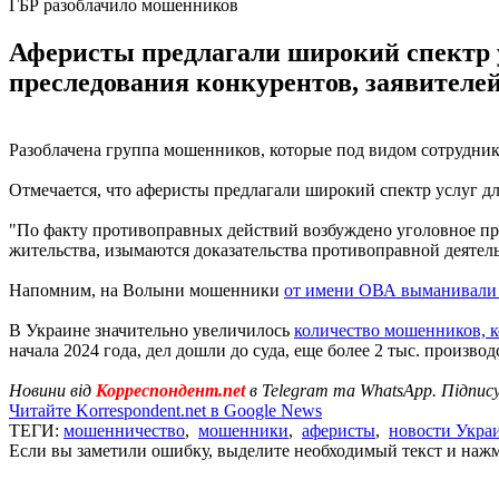
ГБР разоблачило мошенников
Аферисты предлагали широкий спектр у
преследования конкурентов, заявителей
Разоблачена группа мошенников, которые под видом сотрудник
Отмечается, что аферисты предлагали широкий спектр услуг дл
"По факту противоправных действий возбуждено уголовное про
жительства, изымаются доказательства противоправной деятель
Напомним, на Волыни мошенники
от имени ОВА выманивали 
В Украине значительно увеличилось
количество мошенников, к
начала 2024 года, дел дошли до суда, еще более 2 тыс. произво
Новини від
Корреспондент.net
в Telegram та WhatsApp. Підпис
Читайте Korrespondent.net в Google News
ТЕГИ:
мошенничество
,
мошенники
,
аферисты
,
новости Укра
Если вы заметили ошибку, выделите необходимый текст и нажми