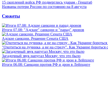
15 скоплений войск РФ подверглись ударам - Генштаб
Названы потери России по состоянию на 8 августа
Сюжеты
Итоги 07.08: "Адские" санкции и "парад" дронов
Адские санкции. Решение Сената США
"Охотиться на лучника, а не на стрелу". Как Украине бороться 
Загадочный звук напугал Москву: что это было
Итоги 06.08: Санкции против РФ и дрон в Лейпциге