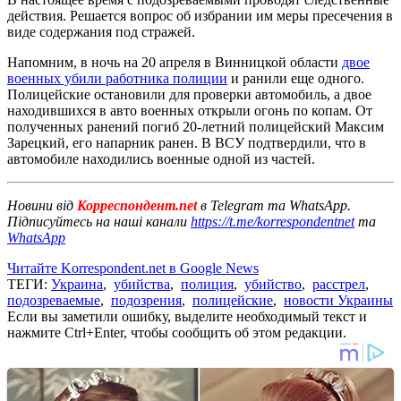
действия. Решается вопрос об избрании им меры пресечения в
виде содержания под стражей.
Напомним, в ночь на 20 апреля в Винницкой области
двое
военных убили работника полиции
и ранили еще одного.
Полицейские остановили для проверки автомобиль, а двое
находившихся в авто военных открыли огонь по копам. От
полученных ранений погиб 20-летний полицейский Максим
Зарецкий, его напарник ранен. В ВСУ подтвердили, что в
автомобиле находились военные одной из частей.
Новини від
Корреспондент.net
в Telegram та WhatsApp.
Підписуйтесь на наші канали
https://t.me/korrespondentnet
та
WhatsApp
Читайте Korrespondent.net в Google News
ТЕГИ:
Украина
,
убийства
,
полиция
,
убийство
,
расстрел
,
подозреваемые
,
подозрения
,
полицейские
,
новости Украины
Если вы заметили ошибку, выделите необходимый текст и
нажмите Ctrl+Enter, чтобы сообщить об этом редакции.