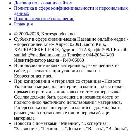
Договор пользования сайтом
Политика в сфере конфиденциальности и персональных
данных
Пользовательское соглашение
Редакция
© 2000-2026, Korrespondent.net
Субъект в сфере онлайн-медиа Название онлайн-медиа -
«КореспонденТ.net» Адрес: 02091, місто Київ,
ХАРКІВСЬКЕ ШОСЕ, будинок 172-Б, офіс 208/1 E-mail:
sunlight@mediadim.com.ua
Телефон: 044-205-43-00
Идентификатор медиа - R40-06068
Использование любых материалов, размещённых на
сайте, разрешается при условии ссылки на
Корреспондент.net.
При копировании материалов со страницы «Новости
Украины и мира», для интернет-изданий – обязательна
прямая открытая для поисковых систем гиперссылка.
Ссылка должна быть размещена в независимости от
полного либо частичного использования материалов.
Гиперссылка (для интернет- изданий) – должна быть
размещена в подзаголовке или в первом абзаце
материала.
Новости с пометками "Мнение", "Экспертиза",
"Заявление", "Регионы", "Деньги", "Власть", "Выборы",