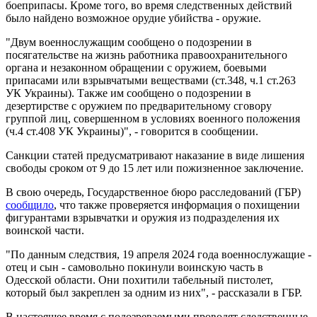
боеприпасы. Кроме того, во время следственных действий
было найдено возможное орудие убийства - оружие.
"Двум военнослужащим сообщено о подозрении в
посягательстве на жизнь работника правоохранительного
органа и незаконном обращении с оружием, боевыми
припасами или взрывчатыми веществами (ст.348, ч.1 ст.263
УК Украины). Также им сообщено о подозрении в
дезертирстве с оружием по предварительному сговору
группой лиц, совершенном в условиях военного положения
(ч.4 ст.408 УК Украины)", - говорится в сообщении.
Санкции статей предусматривают наказание в виде лишения
свободы сроком от 9 до 15 лет или пожизненное заключение.
В свою очередь, Государственное бюро расследований (ГБР)
сообщило
, что также проверяется информация о похищении
фигурантами взрывчатки и оружия из подразделения их
воинской части.
"По данным следствия, 19 апреля 2024 года военнослужащие -
отец и сын - самовольно покинули воинскую часть в
Одесской области. Они похитили табельный пистолет,
который был закреплен за одним из них", - рассказали в ГБР.
В настоящее время с подозреваемыми проводят следственные